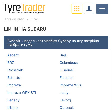
Навіг
Підбір за авто
Subaru
ШИНИ НА SUBARU
Виберіть модель автомобіля Субару на яку потрібно
підібрати гуму
Ascent
Baja
BRZ
Columbuss
Crosstrek
E Series
Estratto
Forester
Impreza
Impreza WRX
Impreza WRX STI
Justy
Legacy
Levorg
Libero
Outback