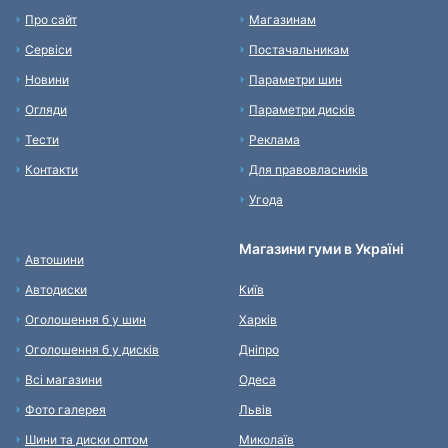
Про сайт
Магазинам
Сервіси
Постачальникам
Новини
Параметри шин
Огляди
Параметри дисків
Тести
Реклама
Контакти
Для правовласників
Угода
Магазини гуми в Україні
Автошини
Автодиски
Київ
Оголошення б у шин
Харків
Оголошення б у дисків
Дніпро
Всі магазини
Одеса
Фото галерея
Львів
Шини та диски оптом
Миколаїв