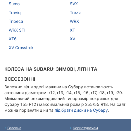
Sumo
SVX
Traviq
Trezia
Tribeca
WRX
WRX STI
XT
XT6
XV
XV Crosstrek
КОЛЕСА НА SUBARU: ЗИМОВІ, ЛІТНІ ТА
ВСЕСЕЗОННІ
Залежно від моделі машини на Субару встановлюють
автошини діаметром: r12, r13, r14, r15, r16, r17, r18, r19, r20.
Мінімальний рекомендований типорозмір покришок для
Субару 155 Р12 і максимальний розмір 255/55 R18. На сайті
можна порівняти ціни та
підібрати диски на Субару
.
Головна
Користувачам