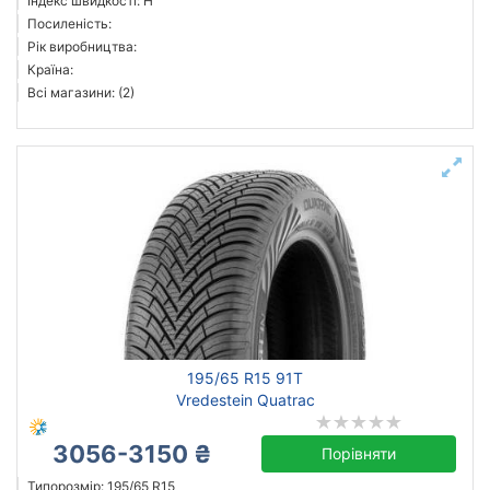
Індекс швидкості: H
Посиленість:
Рік виробництва:
Країна:
Всі магазини: (2)
195/65 R15 91T
Vredestein Quatrac
3056-3150 ₴
Порівняти
Типорозмір: 195/65 R15