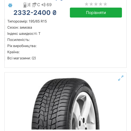
E
C
69
2332-2400 ₴
Порівняти
Типорозмір: 195/65 R15
Сезон: зимова
Індекс швидкості: T
Посиленість:
Рік виробництва:
Країна:
Всі магазини: (2)