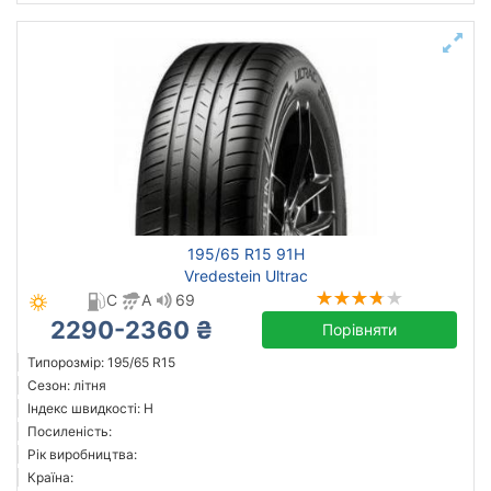
195/65 R15 91H
Vredestein Ultrac
C
A
69
2290-2360 ₴
Порівняти
Типорозмір: 195/65 R15
Сезон: літня
Індекс швидкості: H
Посиленість:
Рік виробництва:
Країна: