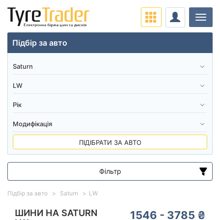
Навіг
Підбір за авто
ПІДІБРАТИ ЗА АВТО
Фільтр
Діапазон цін
Підбір за авто
Saturn
LW
від
до
ШИНИ НА SATURN
1546 - 3785 ₴