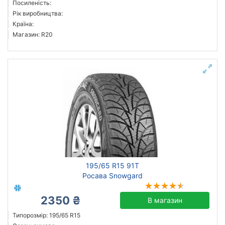
Посиленість:
Sailun
Рік виробництва:
Країна:
Goodyear
Магазин: R20
Bridgestone
Pirelli
Atlander
Всі бренди
Тип транспортного засобу
Посилена шина
Рік виробництва
Країна виробництва
195/65 R15 91T
Росава Snowgard
2350 ₴
В магазин
Скинути
Підібрати
Типорозмір: 195/65 R15