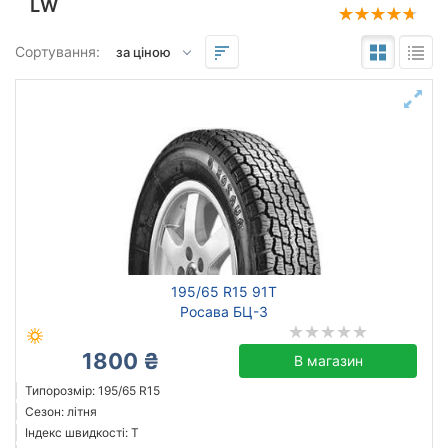
LW
Підбір за параметрами
Сортування:
195
65
15
Сезон
всесезонна
зимова нешип
зимова шип
195/65 R15 91T
літня
Росава БЦ-3
1800 ₴
В магазин
Michelin
Типорозмір: 195/65 R15
Сезон: літня
Continental
Індекс швидкості: T
Triangle