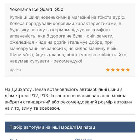
Yokohama Ice Guard IG50
Купив ці шини новенькими в магазині на тойота ауріс.
Колеса порадували ходовими характеристиками, в
будь-яку погоду за кермом відчуваю комфорт і
впевненість, яка б дорога не була - сніг, замети,
ожеледиця - йде на розгін і гальмує добре, при
маневруванні не заносить, не кидає машину в бік.
Шини м’які, йдуть плавно, чітка курсова стійкість. Хто
надумав купувати - рекомендую!
Арсен
На Даихатсу Лееза встановлюють автомобільні шини з
діаметром: Р12, Р13. Із запропонованих варіантів можна
вибрати стандартний або рекомендований розмір автошин
на літо, зиму та всесезон.
Підбір автогуми на інші моделі Daihatsu