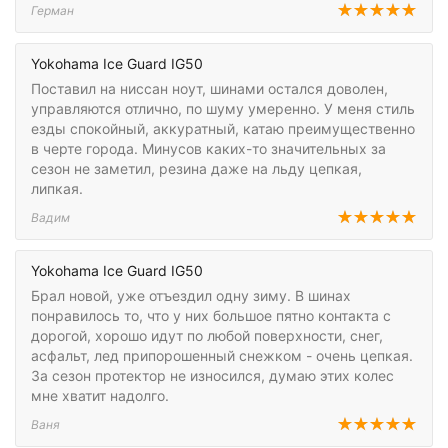
Герман
Yokohama Ice Guard IG50
Поставил на ниссан ноут, шинами остался доволен,
управляются отлично, по шуму умеренно. У меня стиль
езды спокойный, аккуратный, катаю преимущественно
в черте города. Минусов каких-то значительных за
сезон не заметил, резина даже на льду цепкая,
липкая.
Вадим
Yokohama Ice Guard IG50
Брал новой, уже отъездил одну зиму. В шинах
понравилось то, что у них большое пятно контакта с
дорогой, хорошо идут по любой поверхности, снег,
асфальт, лед припорошенный снежком - очень цепкая.
За сезон протектор не износился, думаю этих колес
мне хватит надолго.
Ваня