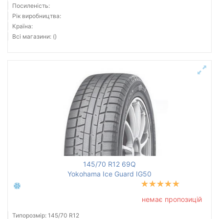
Скинути
Підібрати
Посиленість:
Рік виробництва:
Країна:
Всі магазини: ()
145/70 R12 69Q
Yokohama Ice Guard IG50
немає пропозицій
Типорозмір: 145/70 R12