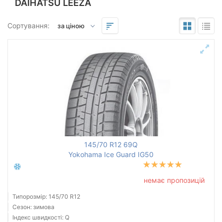
DAIHATSU LEEZA
Підбір за параметрами
Сортування:
Сезон
Всі бренди
145/70 R12 69Q
Yokohama Ice Guard IG50
Тип транспортного засобу
Посилена шина
немає пропозицій
Типорозмір: 145/70 R12
Сезон: зимова
Індекс швидкості: Q