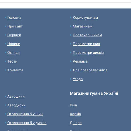
Головна
Користувачам
Про сайт
Магазинам
Сервіси
Постачальникам
Новини
Параметри шин
Огляди
Параметри дисків
Тести
Реклама
Контакти
Для правовласників
Угода
Магазини гуми в Україні
Автошини
Автодиски
Київ
Оголошення б у шин
Харків
Оголошення б у дисків
Дніпро