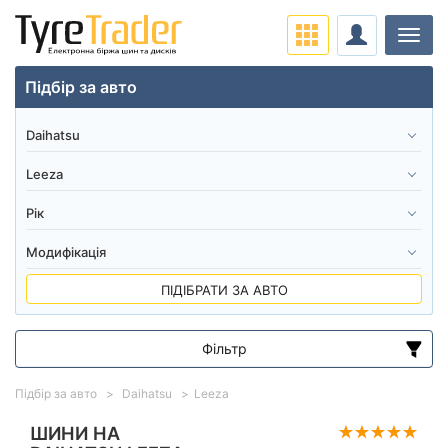
Навіг
Підбір за авто
ПІДІБРАТИ ЗА АВТО
Фільтр
Діапазон цін
Підбір за авто
Daihatsu
Leeza
від
до
ШИНИ НА