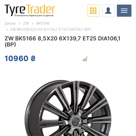
Навіг
Диски
ZW
BK5166
ZW BK5166 8,5x20 6x139,7 ET25 DIA106,1 (BP)
ZW BK5166 8,5X20 6X139,7 ET25 DIA106,1
(BP)
10960 ₴