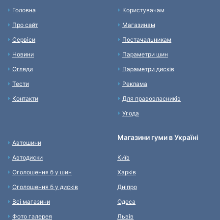
Головна
Користувачам
Про сайт
Магазинам
Сервіси
Постачальникам
Новини
Параметри шин
Огляди
Параметри дисків
Тести
Реклама
Контакти
Для правовласників
Угода
Магазини гуми в Україні
Автошини
Автодиски
Київ
Оголошення б у шин
Харків
Оголошення б у дисків
Дніпро
Всі магазини
Одеса
Фото галерея
Львів