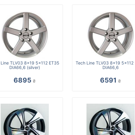
 Line TLV03 8x19 5x112 ET35
Tech Line TLV03 8x19 5x112
DIA66,6 (silver)
DIA66,6
6895
6591
₴
₴