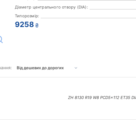
Діаметр центрального отвору (DIA):
Типорозмір:
9258
₴
вання:
ZH 8130 R19 W8 PCD5x112 ET35 DI