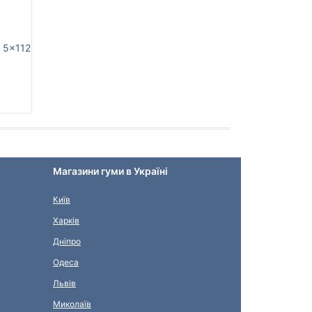
9 5x112
Магазини гуми в Україні
Київ
Харків
Дніпро
Одеса
Львів
Миколаїв