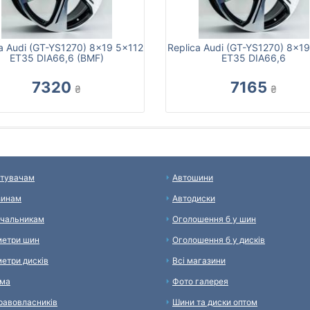
a Audi (GT-YS1270) 8x19 5x112
Replica Audi (GT-YS1270) 8x1
ET35 DIA66,6 (BMF)
ET35 DIA66,6
7320
7165
₴
₴
тувачам
Автошини
зинам
Автодиски
чальникам
Оголошення б у шин
етри шин
Оголошення б у дисків
етри дисків
Всі магазини
ама
Фото галерея
равовласників
Шини та диски оптом