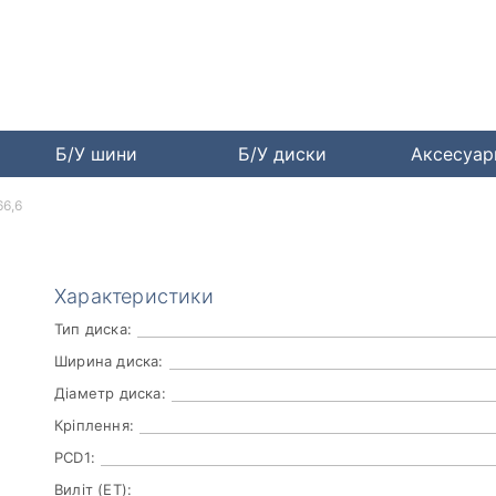
Б/У шини
Б/У диски
Аксесуа
66,6
Характеристики
Тип диска:
Ширина диска:
Діаметр диска:
Кріплення:
PCD1:
Виліт (ET):