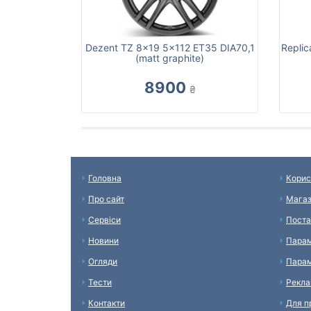
Dezent TZ 8x19 5x112 ET35 DIA70,1
Replic
(matt graphite)
8900
₴
Головна
Корис
Про сайт
Мага
Сервіси
Поста
Новини
Парам
Огляди
Парам
Тести
Рекл
Контакти
Для п