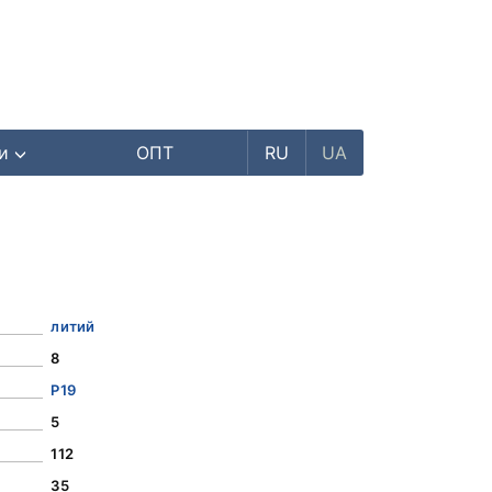
ри
ОПТ
RU
UA
литий
8
Р19
5
112
35