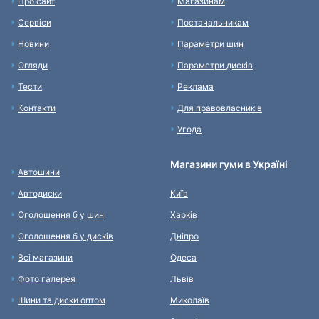
Про сайт
Магазинам
Сервіси
Постачальникам
Новини
Параметри шин
Огляди
Параметри дисків
Тести
Реклама
Контакти
Для правовласників
Угода
Магазини гуми в Україні
Автошини
Автодиски
Київ
Оголошення б у шин
Харків
Оголошення б у дисків
Дніпро
Всі магазини
Одеса
Фото галерея
Львів
Шини та диски оптом
Миколаїв