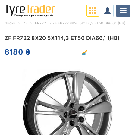
Навіг
Диски
ZF
FR722
ZF FR722 8x20 5x114,3 ET50 DIA66,1 (HB)
ZF FR722 8X20 5X114,3 ET50 DIA66,1 (HB)
8180 ₴