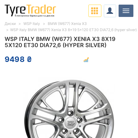
Навіг
Диски
WSP Italy
BMW (W677) Xenia X3
WSP Italy BMW (W677) Xenia X3 8x19 5x120 ET30 DIA72,6 (hyper silver)
WSP ITALY BMW (W677) XENIA X3 8X19
5X120 ET30 DIA72,6 (HYPER SILVER)
9498 ₴