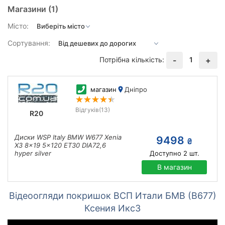
Магазини
(1)
Місто:
Сортування:
Потрібна кількість:
1
-
+
магазин
Дніпро
Відгуків
(13)
R20
Диски WSP Italy BMW W677 Xenia
9498
₴
X3 8x19 5x120 ET30 DIA72,6
hyper silver
Доступно
2
шт.
В магазин
Відеоогляди покришок ВСП Итали БМВ (В677)
Ксения Икс3