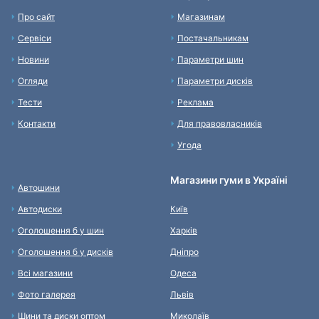
Про сайт
Магазинам
Сервіси
Постачальникам
Новини
Параметри шин
Огляди
Параметри дисків
Тести
Реклама
Контакти
Для правовласників
Угода
Магазини гуми в Україні
Автошини
Автодиски
Київ
Оголошення б у шин
Харків
Оголошення б у дисків
Дніпро
Всі магазини
Одеса
Фото галерея
Львів
Шини та диски оптом
Миколаїв