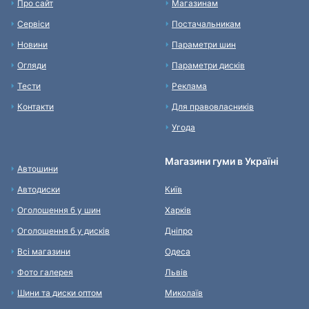
Про сайт
Магазинам
Сервіси
Постачальникам
Новини
Параметри шин
Огляди
Параметри дисків
Тести
Реклама
Контакти
Для правовласників
Угода
Магазини гуми в Україні
Автошини
Автодиски
Київ
Оголошення б у шин
Харків
Оголошення б у дисків
Дніпро
Всі магазини
Одеса
Фото галерея
Львів
Шини та диски оптом
Миколаїв