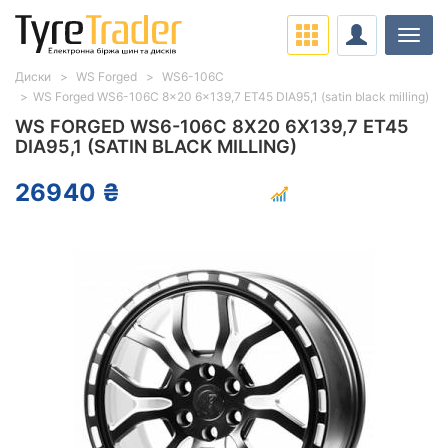
Навіг
Диски
WS Forged
WS6-106C
WS Forged WS6-106C 8x20 6x139,7 ET45 DIA95,1 (satin black milling)
WS FORGED WS6-106C 8X20 6X139,7 ET45
DIA95,1 (SATIN BLACK MILLING)
26940 ₴