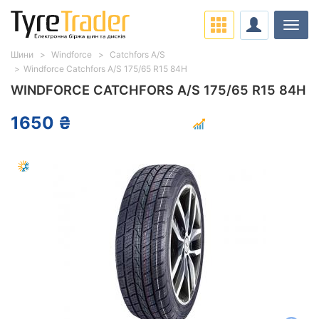
Навіг
Шини
Windforce
Catchfors A/S
Windforce Catchfors A/S 175/65 R15 84H
WINDFORCE CATCHFORS A/S 175/65 R15 84H
1650 ₴