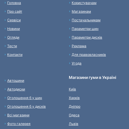
Головна
Користувачам
Про сайт
Магазинам
Сервіси
Постачальникам
Новини
Параметри шин
Огляди
Параметри дисків
Тести
Реклама
Контакти
Для правовласників
Угода
Магазини гуми в Україні
Автошини
Автодиски
Київ
Оголошення б у шин
Харків
Оголошення б у дисків
Дніпро
Всі магазини
Одеса
Фото галерея
Львів