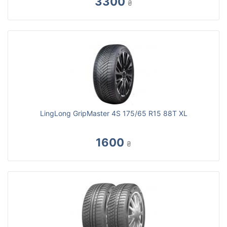
3300
₴
LingLong GripMaster 4S 175/65 R15 88T XL
1600
₴