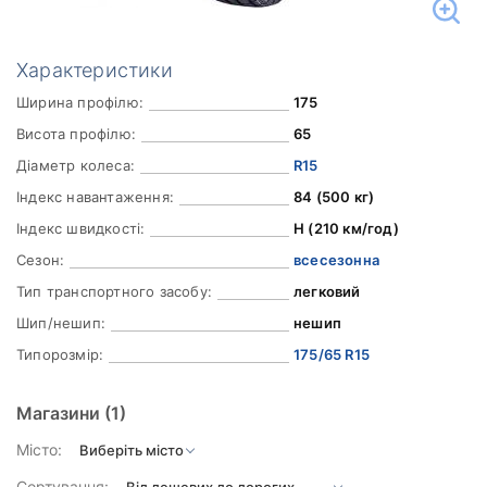
Характеристики
Ширина профілю:
175
Висота профілю:
65
Діаметр колеса:
R15
Індекс навантаження:
84 (500 кг)
Індекс швидкості:
H (210 км/год)
Сезон:
всесезонна
Тип транспортного засобу:
легковий
Шип/нешип:
нешип
Типорозмір:
175/65 R15
Магазини
(1)
Місто:
Сортування: