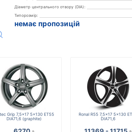
Діаметр центрального отвору (DIA):
Типорозмір:
немає пропозицій
utec Grip 7,5x17 5x130 ET55
Ronal R55 7,5x17 5x130 E
DIA71,6 (graphite)
DIA71,6
6270
11369 - 11715
₴
₴