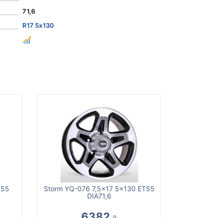
71,6
R17 5x130
T55
Storm YQ-076 7,5x17 5x130 ET55
DIA71,6
6382
₴