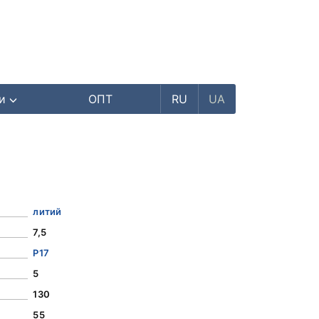
ри
ОПТ
RU
UA
литий
7,5
Р17
5
130
55