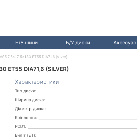
Б/У шини
Б/У диски
Аксесуа
S5 7,5x17 5x130 ET55 DIA71,6 (silver)
 ET55 DIA71,6 (SILVER)
Характеристики
Тип диска:
Ширина диска:
Діаметр диска:
Кріплення:
PCD1:
Виліт (ET):