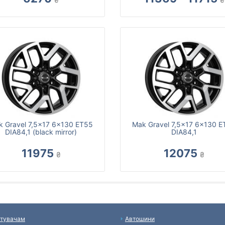
k Gravel 7,5x17 6x130 ET55
Mak Gravel 7,5x17 6x130 E
DIA84,1 (black mirror)
DIA84,1
11975
12075
₴
₴
тувачам
Автошини