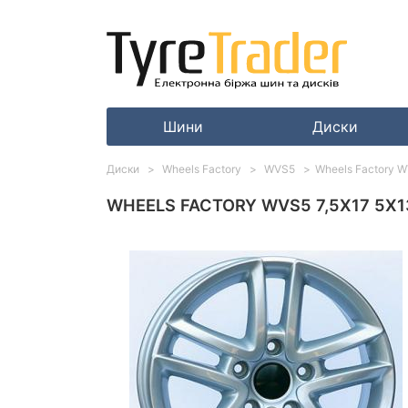
Шини
Диски
Диски
Wheels Factory
WVS5
Wheels Factory WV
WHEELS FACTORY WVS5 7,5X17 5X130