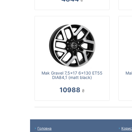
Mak Gravel 7,5x17 6x130 ET55
Ma
DIA84,1 (matt black)
10988
₴
Головна
Корис