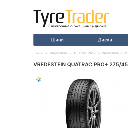
Шини
Диски
Шини
Vredestein
Quatrac Pro+
Vredestein Quat
VREDESTEIN QUATRAC PRO+ 275/45 