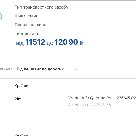
Тип транспортного засобу:
Шип/нешип:
Посилена шина:
Типорозмір:
11512
12090
від
до
₴
вання:
Країна:
Vredestein Quatrac Pro+ 275/45 R
Рік:
Актуальність
07.08.26