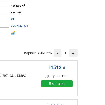
легковий
нешип
XL
275/45 R21
Потрібна кількість:
1
-
+
11512
₴
21 110Y XL 432892
Доступно
4
шт.
В магазин