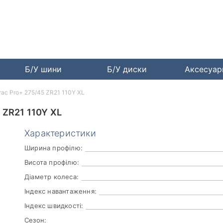
Б/У шини
Б/У диски
Аксесуа
rac Pro+ 275/45 ZR21 110Y XL
ZR21 110Y XL
Характеристики
Ширина профілю:
Висота профілю:
Діаметр колеса:
Індекс навантаження:
Індекс швидкості:
Сезон: