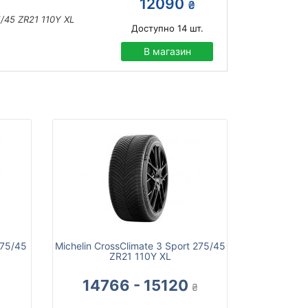
12090
₴
/45 ZR21 110Y XL
Доступно
14
шт.
В магазин
275/45
Michelin CrossClimate 3 Sport 275/45
ZR21 110Y XL
14766 - 15120
₴