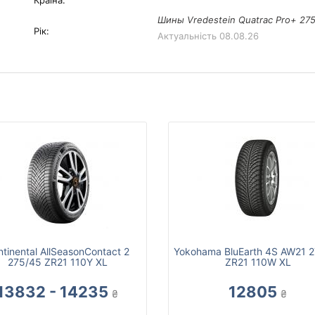
Країна:
Шины Vredestein Quatrac Pro+ 275
Рік:
Актуальність
08.08.26
tinental AllSeasonContact 2
Yokohama BluEarth 4S AW21 
275/45 ZR21 110Y XL
ZR21 110W XL
13832 - 14235
12805
₴
₴