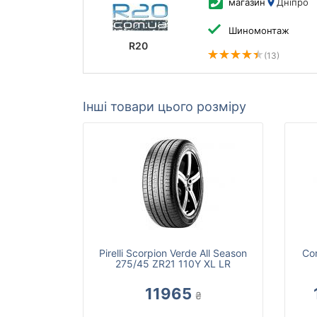
магазин
Дніпро
Шиномонтаж
R20
(13)
Інші товари цього розміру
Pirelli Scorpion Verde All Season
Con
275/45 ZR21 110Y XL LR
11965
₴