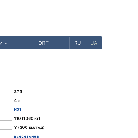
ри
ОПТ
RU
UA
275
45
R21
110 (1060 кг)
Y (300 км/год)
всесезонна