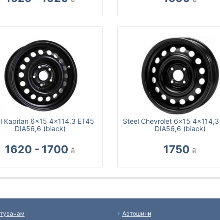
l Kapitan 6x15 4x114,3 ET45
Steel Chevrolet 6x15 4x114,
DIA56,6 (black)
DIA56,6 (black)
1620 - 1700
1750
₴
₴
тувачам
Автошини