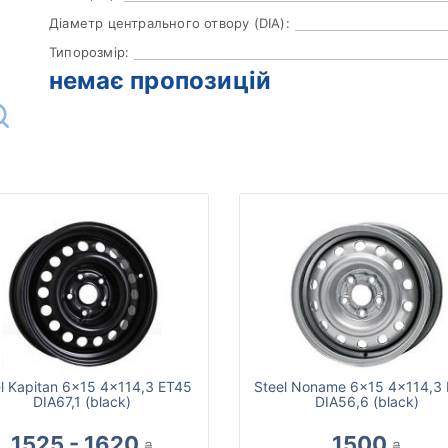
Діаметр центрального отвору (DIA):
Типорозмір:
немає пропозицій
l Kapitan 6x15 4x114,3 ET45
Steel Noname 6x15 4x114,3
DIA67,1 (black)
DIA56,6 (black)
1525 - 1620
1500
₴
₴