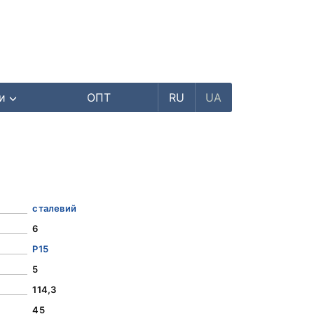
ри
ОПТ
RU
UA
сталевий
6
Р15
5
114,3
45