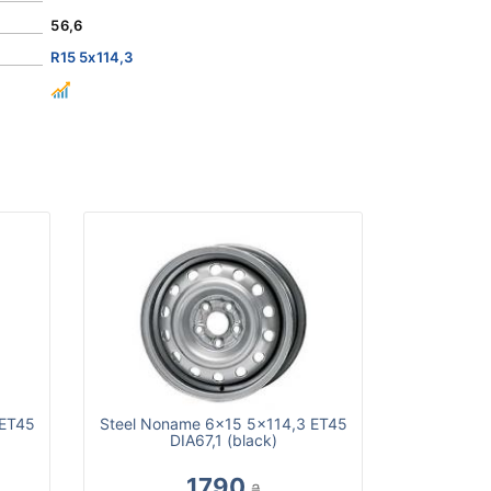
56,6
R15 5x114,3
 ET45
Steel Noname 6x15 5x114,3 ET45
DIA67,1 (black)
1790
₴