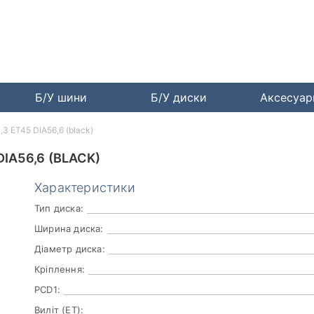
Б/У шини
Б/У диски
Аксесуа
3 ET45 DIA56,6 (black)
IA56,6 (BLACK)
Характеристики
Тип диска:
Ширина диска:
Діаметр диска:
Кріплення:
PCD1:
Виліт (ET):