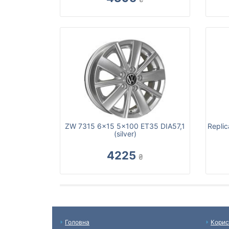
ZW 7315 6x15 5x100 ET35 DIA57,1
Repli
(silver)
4225
₴
Головна
Корис