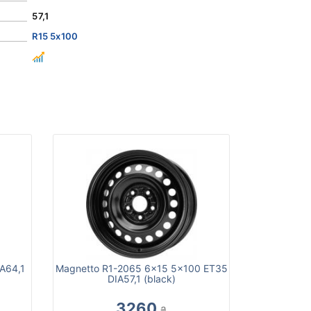
57,1
R15 5x100
A64,1
Magnetto R1-2065 6x15 5x100 ET35
DIA57,1 (black)
3260
₴