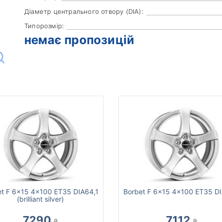
Діаметр центрального отвору (DIA):
Типорозмір:
немає пропозицій
et F 6x15 4x100 ET35 DIA64,1
Borbet F 6x15 4x100 ET35 DI
(brilliant silver)
7290
7112
₴
₴