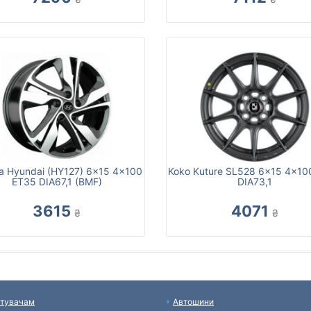
ca Hyundai (HY127) 6x15 4x100
Koko Kuture SL528 6x15 4x10
ET35 DIA67,1 (BMF)
DIA73,1
3615
4071
₴
₴
тувачам
Автошини