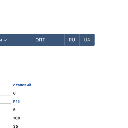
ри
ОПТ
RU
UA
сталевий
6
Р15
5
100
35