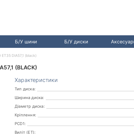
Б/У шини
Б/У диски
Аксесуа
ET35 DIA57,1 (black)
57,1 (BLACK)
Характеристики
Тип диска:
Ширина диска:
Діаметр диска:
Кріплення:
PCD1:
Виліт (ET):