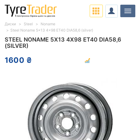
Навіг
Диски
Steel
Noname
Steel Noname 5x13 4x98 ET40 DIA58,6 (silver)
STEEL NONAME 5X13 4X98 ET40 DIA58,6
(SILVER)
1600 ₴