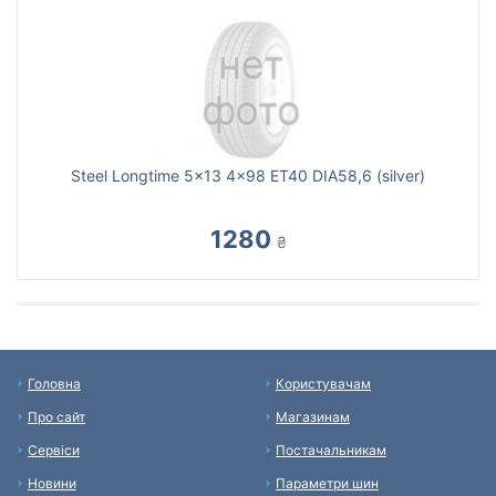
Steel Longtime 5x13 4x98 ET40 DIA58,6 (silver)
1280
₴
Головна
Користувачам
Про сайт
Магазинам
Сервіси
Постачальникам
Новини
Параметри шин