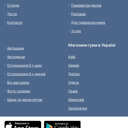
Огляди
Параметри дисків
Тести
Реклама
Контакти
Для правовласників
Угода
Магазини гуми в Україні
Автошини
Автодиски
Київ
Оголошення б у шин
Харків
Оголошення б у дисків
Дніпро
Всі магазини
Одеса
Фото галерея
Львів
Шини та диски оптом
Миколаїв
Запоріжжя