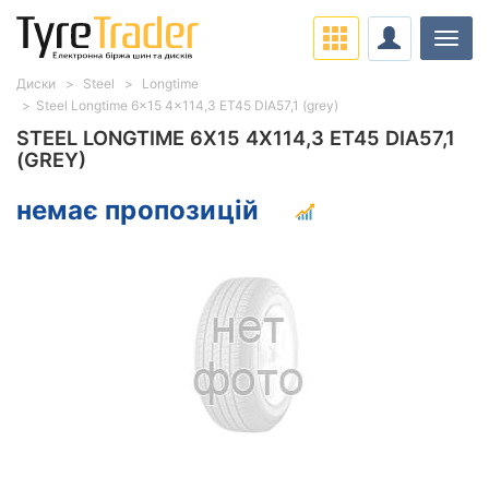
Навіг
Диски
Steel
Longtime
Steel Longtime 6x15 4x114,3 ET45 DIA57,1 (grey)
STEEL LONGTIME 6X15 4X114,3 ET45 DIA57,1
(GREY)
немає пропозицій