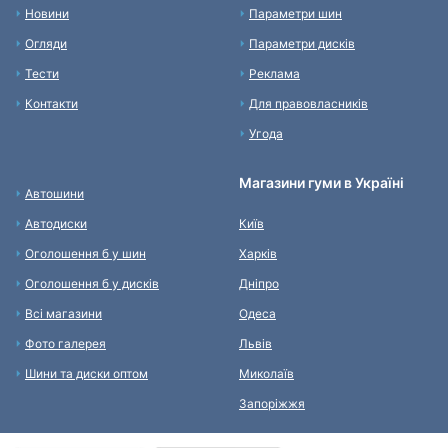
Новини
Параметри шин
Огляди
Параметри дисків
Тести
Реклама
Контакти
Для правовласників
Угода
Магазини гуми в Україні
Автошини
Автодиски
Київ
Оголошення б у шин
Харків
Оголошення б у дисків
Дніпро
Всі магазини
Одеса
Фото галерея
Львів
Шини та диски оптом
Миколаїв
Запоріжжя