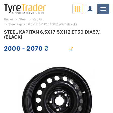
Навіг
Диски
Steel
Kapitan
Steel Kapitan 6,5x17 5x112 ET50 DIA57,1 (black)
STEEL KAPITAN 6,5X17 5X112 ET50 DIA57,1
(BLACK)
2000 - 2070 ₴