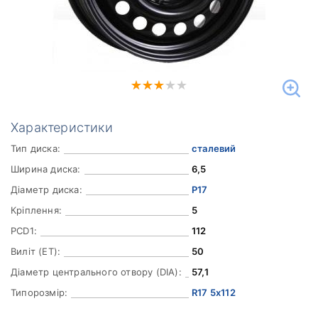
Характеристики
Тип диска:
сталевий
Ширина диска:
6,5
Діаметр диска:
Р17
Кріплення:
5
PCD1:
112
Виліт (ET):
50
Діаметр центрального отвору (DIA):
57,1
Типорозмір:
R17 5x112