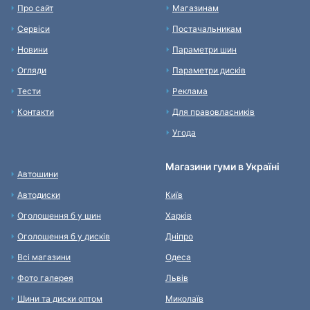
Про сайт
Магазинам
Сервіси
Постачальникам
Новини
Параметри шин
Огляди
Параметри дисків
Тести
Реклама
Контакти
Для правовласників
Угода
Магазини гуми в Україні
Автошини
Автодиски
Київ
Оголошення б у шин
Харків
Оголошення б у дисків
Дніпро
Всі магазини
Одеса
Фото галерея
Львів
Шини та диски оптом
Миколаїв