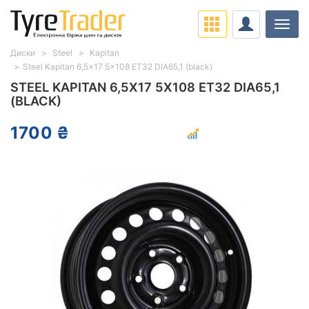
Навіг
Диски
Steel
Kapitan
Steel Kapitan 6,5x17 5x108 ET32 DIA65,1 (black)
STEEL KAPITAN 6,5X17 5X108 ET32 DIA65,1
(BLACK)
1700 ₴