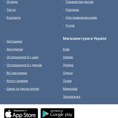
Огляди
Параметри дисків
Тести
Реклама
Контакти
Для правовласників
Угода
Магазини гуми в Україні
Автошини
Автодиски
Київ
Оголошення б у шин
Харків
Оголошення б у дисків
Дніпро
Всі магазини
Одеса
Фото галерея
Львів
Шини та диски оптом
Миколаїв
Запоріжжя