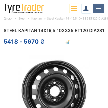
Навіг
Диски
Steel
Kapitan
Steel Kapitan 14x19,5 10x335 ET120 DIA281
STEEL KAPITAN 14X19,5 10X335 ET120 DIA281
5418 - 5670 ₴