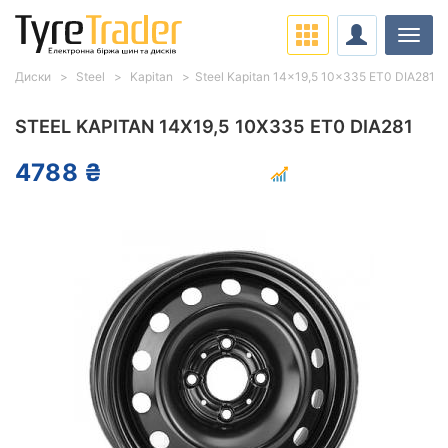
Навіг
Диски
Steel
Kapitan
Steel Kapitan 14x19,5 10x335 ET0 DIA281
STEEL KAPITAN 14X19,5 10X335 ET0 DIA281
4788 ₴