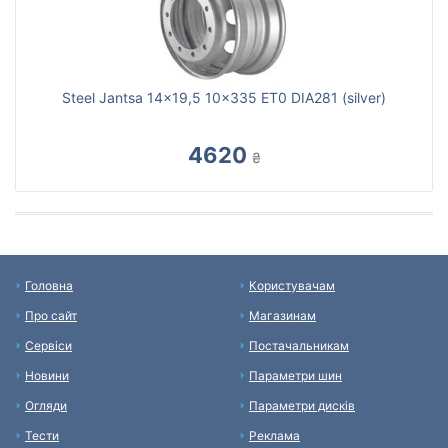
Steel Jantsa 14x19,5 10x335 ET0 DIA281 (silver)
4620
₴
Головна
Користувачам
Про сайт
Магазинам
Сервіси
Постачальникам
Новини
Параметри шин
Огляди
Параметри дисків
Тести
Реклама