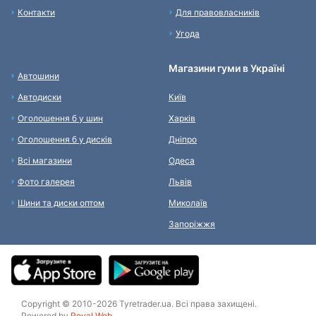
Контакти
Для правовласників
Угода
Магазини гуми в Україні
Автошини
Автодиски
Київ
Оголошення б у шин
Харків
Оголошення б у дисків
Дніпро
Всі магазини
Одеса
Фото галерея
Львів
Шини та диски оптом
Миколаїв
Запоріжжя
Copyright © 2010-2026 Tyretrader.ua. Всі права захищені.
Powered by
Royal Web