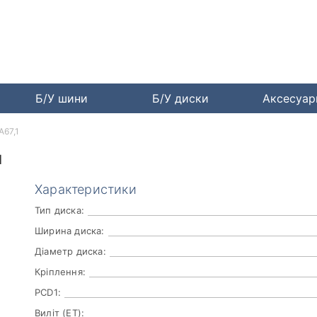
Б/У шини
Б/У диски
Аксесуа
A67,1
1
Характеристики
Тип диска:
Ширина диска:
Діаметр диска:
Кріплення:
PCD1:
Виліт (ET):