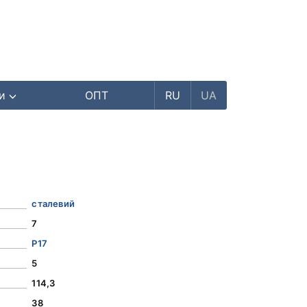
ри
ОПТ
RU
UA
сталевий
7
Р17
5
114,3
38