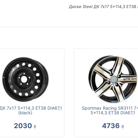
Диски Steel ДК 7x17 5x114,3 ET38 
 ДК 7x17 5x114,3 ET38 DIA67,1
Sportmax Racing SR3111 7
(black)
5x114,3 ET38 DIA67,1
2030
4736
₴
₴