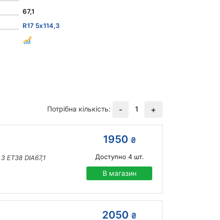
67,1
R17 5x114,3
Потрібна кількість:
1
-
+
1950
₴
Доступно
4
шт.
3 ET38 DIA67,1
В магазин
2050
₴