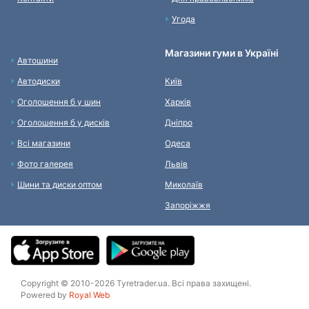
Угода
Магазини гуми в Україні
Автошини
Автодиски
Київ
Оголошення б у шин
Харків
Оголошення б у дисків
Дніпро
Всі магазини
Одеса
Фото галерея
Львів
Шини та диски оптом
Миколаїв
Запоріжжя
Copyright © 2010-2026 Tyretrader.ua. Всі права захищені.
Powered by
Royal Web