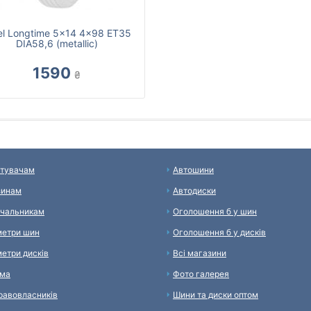
el Longtime 5x14 4x98 ET35
DIA58,6 (metallic)
1590
₴
тувачам
Автошини
зинам
Автодиски
чальникам
Оголошення б у шин
етри шин
Оголошення б у дисків
етри дисків
Всі магазини
ама
Фото галерея
равовласників
Шини та диски оптом