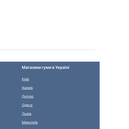
Магазини гуми в Україні
Київ
Харків
Дніпро
Одеса
Львів
Миколаїв