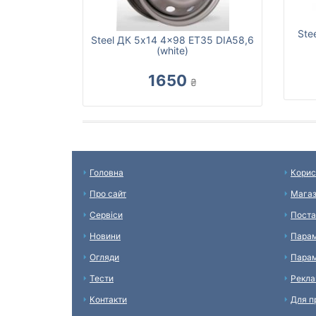
Ste
Steel ДК 5x14 4x98 ET35 DIA58,6
(white)
1650
₴
Головна
Корис
Про сайт
Мага
Сервіси
Поста
Новини
Парам
Огляди
Парам
Тести
Рекл
Контакти
Для п