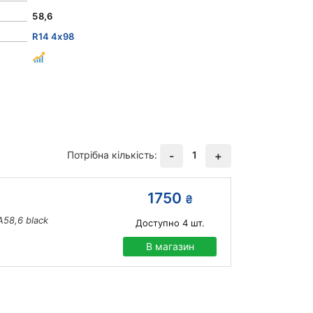
58,6
R14 4x98
Потрібна кількість:
1
-
+
1750
₴
A58,6 black
Доступно
4
шт.
В магазин