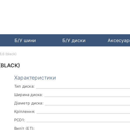
Б/У шини
Б/У диски
Аксесуа
,6 (black)
(BLACK)
Характеристики
Тип диска:
Ширина диска:
Діаметр диска:
Кріплення:
PCD1:
Виліт (ET):