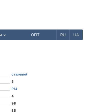
ри
ОПТ
RU
UA
сталевий
5
Р14
4
98
35