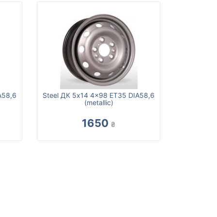
A58,6
Steel ДК 5x14 4x98 ET35 DIA58,6
(metallic)
1650
₴