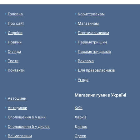
Головна
Користувачам
Про сайт
Магазинам
Сервіси
Постачальникам
Новини
Параметри шин
Огляди
Параметри дисків
Тести
Реклама
Контакти
Для правовласників
Угода
Магазини гуми в Україні
Автошини
Автодиски
Київ
Оголошення б у шин
Харків
Оголошення б у дисків
Дніпро
Всі магазини
Одеса