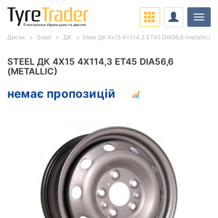
Навіг
Диски
Steel
ДК
Steel ДК 4x15 4x114,3 ET45 DIA56,6 (metallic)
STEEL ДК 4X15 4X114,3 ET45 DIA56,6
(METALLIC)
немає пропозицій