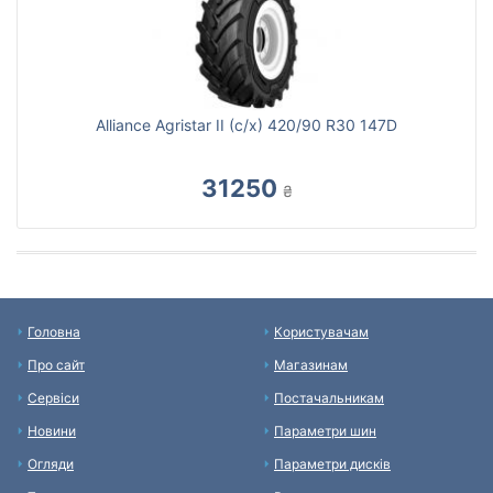
Alliance Agristar II (с/х) 420/90 R30 147D
31250
₴
Головна
Користувачам
Про сайт
Магазинам
Сервіси
Постачальникам
Новини
Параметри шин
Огляди
Параметри дисків