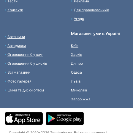
Тести
Реклама
Контакти
Для правовласників
Угода
Магазини гуми в Україні
Автошини
Автодиски
Київ
Оголошення б у шин
Харків
Оголошення б у дисків
Дніпро
Всі магазини
Одеса
Фото галерея
Львів
Шини та диски оптом
Миколаїв
Запоріжжя
Copyright © 2010-2026 Tyretrader.ua. Всі права захищені.