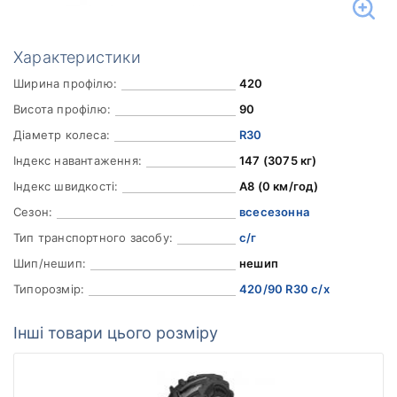
Характеристики
Ширина профілю:
420
Висота профілю:
90
Діаметр колеса:
R30
Індекс навантаження:
147 (3075 кг)
Індекс швидкості:
A8 (0 км/год)
Сезон:
всесезонна
Тип транспортного засобу:
с/г
Шип/нешип:
нешип
Типорозмір:
420/90 R30 с/х
Інші товари цього розміру