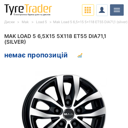
Навіг
Диски
Mak
Load 5
Mak Load 5 6,5x15 5x118 ET55 DIA71,1 (silver)
MAK LOAD 5 6,5X15 5X118 ET55 DIA71,1
(SILVER)
немає пропозицій