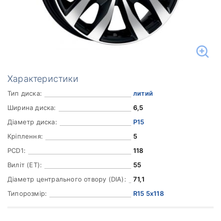
Характеристики
Тип диска:
литий
Ширина диска:
6,5
Діаметр диска:
Р15
Кріплення:
5
PCD1:
118
Виліт (ET):
55
Діаметр центрального отвору (DIA):
71,1
Типорозмір:
R15 5x118