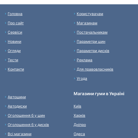
Головна
Користувачам
Про сайт
Магазинам
Сервіси
Постачальникам
Новини
Параметри шин
Огляди
Параметри дисків
Тести
Реклама
Контакти
Для правовласників
Угода
Магазини гуми в Україні
Автошини
Автодиски
Київ
Оголошення б у шин
Харків
Оголошення б у дисків
Дніпро
Всі магазини
Одеса