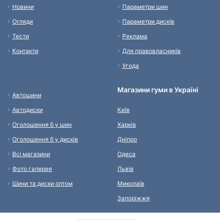
Новини
Параметри шин
Огляди
Параметри дисків
Тести
Реклама
Контакти
Для правовласників
Угода
Магазини гуми в Україні
Автошини
Автодиски
Київ
Оголошення б у шин
Харків
Оголошення б у дисків
Дніпро
Всі магазини
Одеса
Фото галерея
Львів
Шини та диски оптом
Миколаїв
Запоріжжя