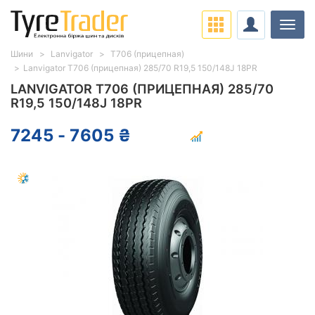
Навіг
Шини
Lanvigator
T706 (прицепная)
Lanvigator T706 (прицепная) 285/70 R19,5 150/148J 18PR
LANVIGATOR T706 (ПРИЦЕПНАЯ) 285/70
R19,5 150/148J 18PR
7245 - 7605 ₴