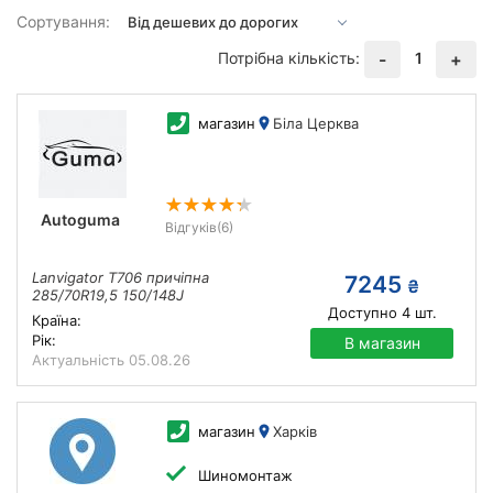
Сортування:
Потрібна кількість:
1
-
+
магазин
Біла Церква
Autoguma
Відгуків
(6)
Lanvigator Т706 причіпна
7245
₴
285/70R19,5 150/148J
Доступно
4
шт.
Країна:
Рік:
В магазин
Актуальність
05.08.26
магазин
Харків
Шиномонтаж