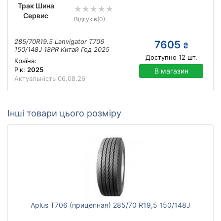
Трак Шина
Сервис
Відгуків
(0)
285/70R19.5 Lanvigator T706
7605
₴
150/148J 18PR Китай Год 2025
Доступно
12
шт.
Країна:
Рік:
2025
В магазин
Актуальність
06.08.26
Інші товари цього розміру
Aplus T706 (прицепная) 285/70 R19,5 150/148J