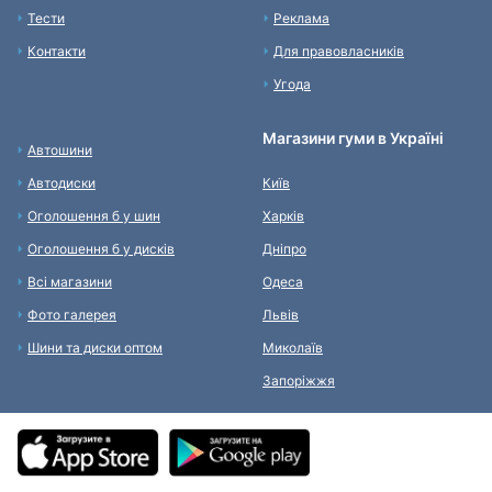
Тести
Реклама
Контакти
Для правовласників
Угода
Магазини гуми в Україні
Автошини
Автодиски
Київ
Оголошення б у шин
Харків
Оголошення б у дисків
Дніпро
Всі магазини
Одеса
Фото галерея
Львів
Шини та диски оптом
Миколаїв
Запоріжжя