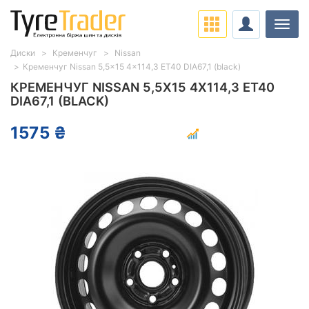
Навіг
Диски
Кременчуг
Nissan
Кременчуг Nissan 5,5x15 4x114,3 ET40 DIA67,1 (black)
КРЕМЕНЧУГ NISSAN 5,5X15 4X114,3 ET40
DIA67,1 (BLACK)
1575 ₴