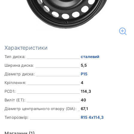
Характеристики
Тип диска:
сталевий
Ширина диска:
5,5
Діаметр диска:
Р15
Кріплення:
4
PCD1:
114,3
Виліт (ET):
40
Діаметр центрального отвору (DIA):
67,1
Типорозмір:
R15 4x114,3
Магазини
(1)