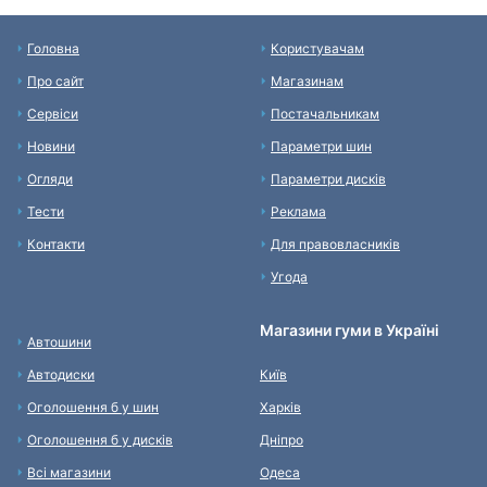
Головна
Користувачам
Про сайт
Магазинам
Сервіси
Постачальникам
Новини
Параметри шин
Огляди
Параметри дисків
Тести
Реклама
Контакти
Для правовласників
Угода
Магазини гуми в Україні
Автошини
Автодиски
Київ
Оголошення б у шин
Харків
Оголошення б у дисків
Дніпро
Всі магазини
Одеса