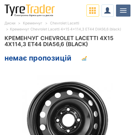
Навіг
Диски
Кременчуг
Chevrolet Lacetti
Кременчуг Chevrolet Lacetti 4x15 4x114,3 ET44 DIA56,6 (black)
КРЕМЕНЧУГ CHEVROLET LACETTI 4X15
4X114,3 ET44 DIA56,6 (BLACK)
немає пропозицій