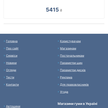
5415
₴
Головна
Користувачам
Про сайт
Магазинам
Сервіси
Постачальникам
Новини
Параметри шин
Огляди
Параметри дисків
Тести
Реклама
Контакти
Для правовласників
Угода
Магазини гуми в Україні
Автошини