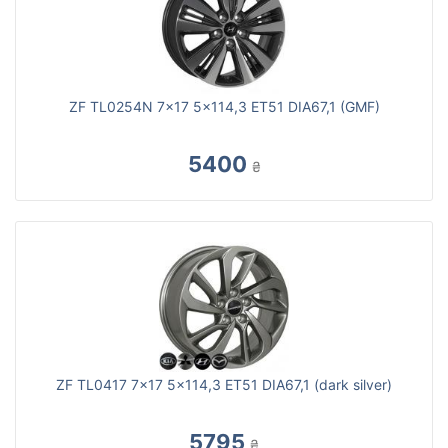
ZF TL0254N 7x17 5x114,3 ET51 DIA67,1 (GMF)
5400
₴
ZF TL0417 7x17 5x114,3 ET51 DIA67,1 (dark silver)
5795
₴