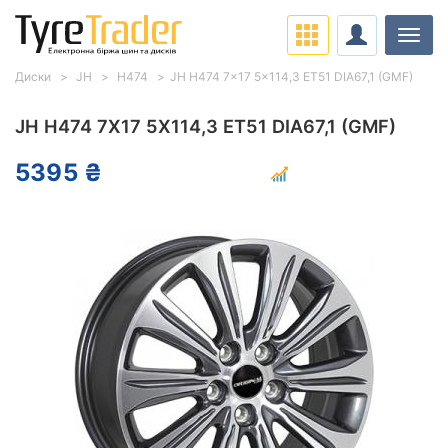
Навіг
Диски
JH
H474
JH H474 7x17 5x114,3 ET51 DIA67,1 (GMF)
JH H474 7X17 5X114,3 ET51 DIA67,1 (GMF)
5395 ₴