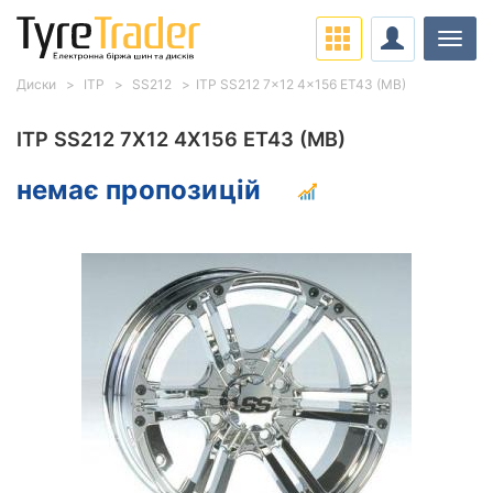
Навіг
Диски
ITP
SS212
ITP SS212 7x12 4x156 ET43 (MB)
ITP SS212 7X12 4X156 ET43 (MB)
немає пропозицій