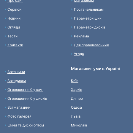
Про сайт
Магазинам
Сервіси
Постачальникам
Новини
Параметри шин
Огляди
Параметри дисків
Тести
Реклама
Контакти
Для правовласників
Угода
Магазини гуми в Україні
Автошини
Автодиски
Київ
Оголошення б у шин
Харків
Оголошення б у дисків
Дніпро
Всі магазини
Одеса
Фото галерея
Львів
Шини та диски оптом
Миколаїв