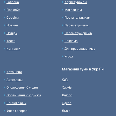
Головна
Користувачам
Про сайт
Магазинам
Сервіси
Постачальникам
Новини
Параметри шин
Огляди
Параметри дисків
Тести
Реклама
Контакти
Для правовласників
Угода
Магазини гуми в Україні
Автошини
Автодиски
Київ
Оголошення б у шин
Харків
Оголошення б у дисків
Дніпро
Всі магазини
Одеса
Фото галерея
Львів