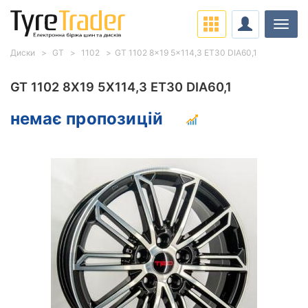
Навіг
Диски
GT
1102
GT 1102 8x19 5x114,3 ET30 DIA60,1
GT 1102 8X19 5X114,3 ET30 DIA60,1
немає пропозицій