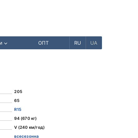
ри
ОПТ
RU
UA
205
65
R15
94 (670 кг)
V (240 км/год)
всесезонна