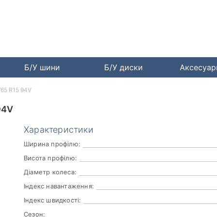
Б/У шини
Б/У диски
Аксесуа
5/65 R15 94V
94V
Характеристики
Ширина профілю:
Висота профілю:
Діаметр колеса:
Індекс навантаження:
Індекс швидкості:
Сезон: