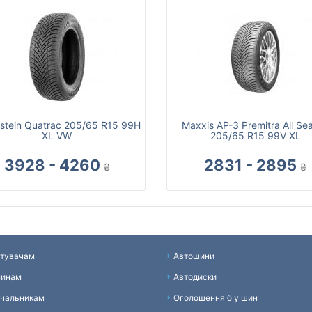
stein Quatrac 205/65 R15 99H
Maxxis AP-3 Premitra All Se
XL VW
205/65 R15 99V XL
3928 - 4260
2831 - 2895
₴
₴
тувачам
Автошини
зинам
Автодиски
чальникам
Оголошення б у шин