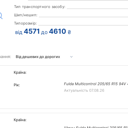
Тип транспортного засобу:
Шип/нешип:
Типорозмір:
4571
4610
від
до
₴
вання:
Країна:
Fulda Multicontrol 205/65 R15 94V
Рік:
Актуальність
07.08.26
Країна:
Шины Fulda Multicontrol 205/65 R