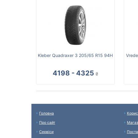
Kleber Quadraxer 3 205/65 R15 94H
Vrede
4198 - 4325
₴
Головна
Корис
Про сайт
Мага
Сервіси
Поста