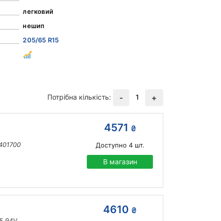
легковий
нешип
205/65 R15
Потрібна кількість:
1
-
+
4571
₴
 401700
Доступно
4
шт.
В магазин
4610
₴
15 94V