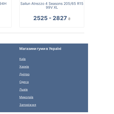
 94H
Sailun Atrezzo 4 Seasons 205/65 R15
99V XL
2525 - 2827
₴
Магазини гуми в Україні
Київ
Харків
Дніпро
Одеса
Львів
Миколаїв
Запоріжжя