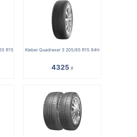
/65 R15
Kleber Quadraxer 3 205/65 R15 94H
4325
₴