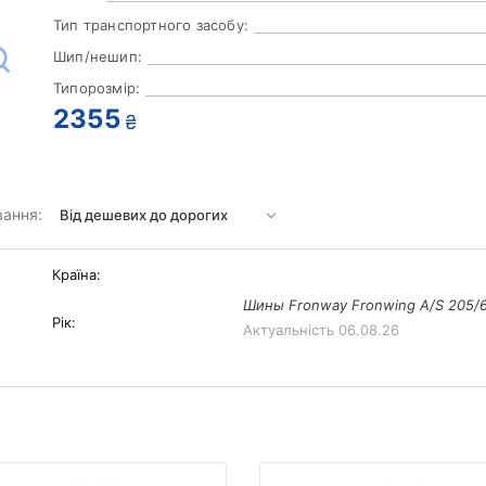
Тип транспортного засобу:
Шип/нешип:
Типорозмір:
2355
₴
вання:
Країна:
Шины Fronway Fronwing A/S 205/6
Рік:
Актуальність
06.08.26