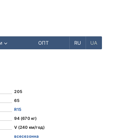
ри
ОПТ
RU
UA
205
65
R15
94 (670 кг)
V (240 км/год)
всесезонна