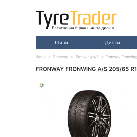
Шини
Диски
Шини
Fronway
Fronwing A/S
Fronway Fronwing
FRONWAY FRONWING A/S 205/65 R1