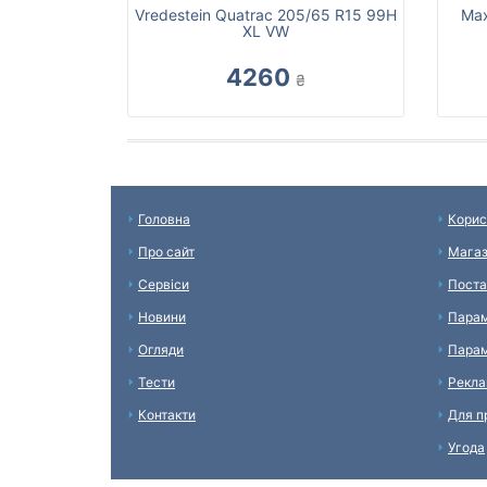
Vredestein Quatrac 205/65 R15 99H
Max
XL VW
4260
₴
Головна
Корис
Про сайт
Мага
Сервіси
Поста
Новини
Парам
Огляди
Парам
Тести
Рекл
Контакти
Для п
Угода