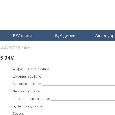
Б/У шини
Б/У диски
Аксесуа
 A/S 205/65 R15 94V
5 94V
Характеристики
Ширина профілю:
Висота профілю:
Діаметр колеса:
Індекс навантаження:
Індекс швидкості:
Сезон: