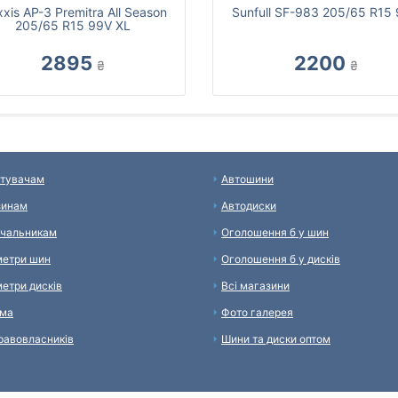
xis AP-3 Premitra All Season
Sunfull SF-983 205/65 R15
205/65 R15 99V XL
2895
2200
₴
₴
тувачам
Автошини
зинам
Автодиски
чальникам
Оголошення б у шин
етри шин
Оголошення б у дисків
етри дисків
Всі магазини
ама
Фото галерея
равовласників
Шини та диски оптом