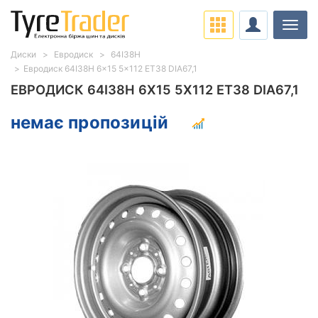
Навіг
Диски
Евродиск
64I38H
Евродиск 64I38H 6x15 5x112 ET38 DIA67,1
ЕВРОДИСК 64I38H 6X15 5X112 ET38 DIA67,1
немає пропозицій