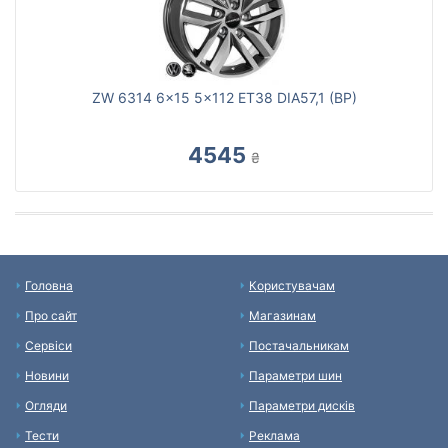
ZW 6314 6x15 5x112 ET38 DIA57,1 (BP)
4545
₴
Головна
Користувачам
Про сайт
Магазинам
Сервіси
Постачальникам
Новини
Параметри шин
Огляди
Параметри дисків
Тести
Реклама