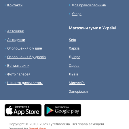
Контакти
Для правовласників
Угода
Магазини гуми в Україні
Автошини
Автодиски
Київ
Оголошення б у шин
Харків
Оголошення б у дисків
Дніпро
Всі магазини
Одеса
Фото галерея
Львів
Шини та диски оптом
Миколаїв
Запоріжжя
Copyright © 2010-2026 Tyretrader.ua. Всі права захищені.
Powered by
Royal Web