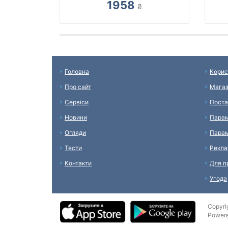
1958
₴
Головна
Корис
Про сайт
Мага
Сервіси
Поста
Новини
Парам
Огляди
Парам
Тести
Рекл
Контакти
Для п
Угода
Copyri
Power