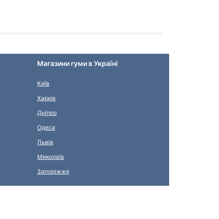
Магазини гуми в Україні
Київ
Харків
Дніпро
Одеса
Львів
Миколаїв
Запоріжжя