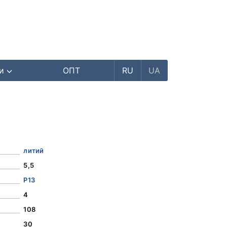
ри
ОПТ
RU
UA
литий
5,5
Р13
4
108
30