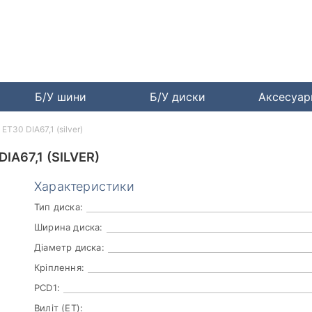
Б/У шини
Б/У диски
Аксесуа
ET30 DIA67,1 (silver)
IA67,1 (SILVER)
Характеристики
Тип диска:
Ширина диска:
Діаметр диска:
Кріплення:
PCD1:
Виліт (ET):