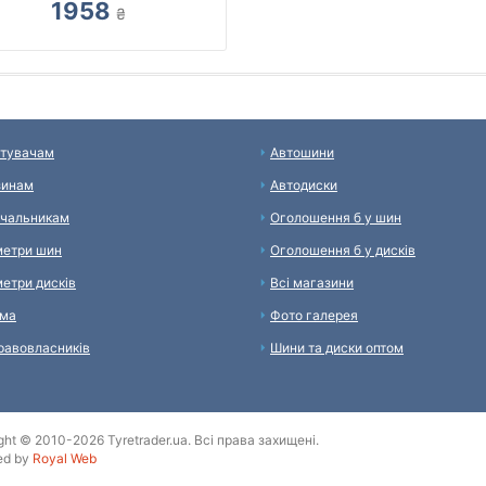
1958
₴
тувачам
Автошини
зинам
Автодиски
чальникам
Оголошення б у шин
етри шин
Оголошення б у дисків
етри дисків
Всі магазини
ама
Фото галерея
равовласників
Шини та диски оптом
ght © 2010-2026 Tyretrader.ua. Всі права захищені.
ed by
Royal Web