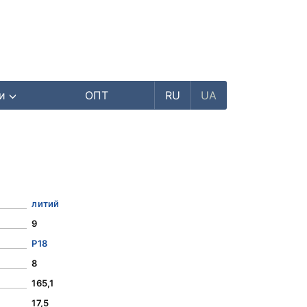
ри
ОПТ
RU
UA
литий
9
Р18
8
165,1
17,5