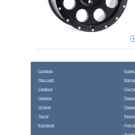
Головна
Корис
Про сайт
Мага
Сервіси
Поста
Новини
Парам
Огляди
Парам
Тести
Рекл
Контакти
Для п
Угода