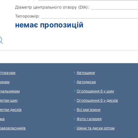
Діаметр центрального отвору (DIA):
Типорозмір:
немає пропозицій
тувачам
Автошини
зинам
Автодиски
чальникам
Оголошення б у шин
етри шин
Оголошення б у дисків
етри дисків
Всі магазини
ама
Фото галерея
равовласників
Шини та диски оптом