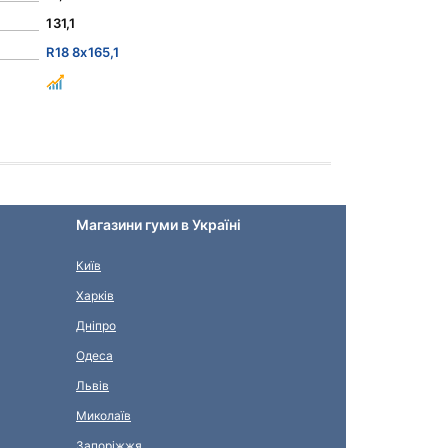
131,1
R18 8x165,1
Магазини гуми в Україні
Київ
Харків
Дніпро
Одеса
Львів
Миколаїв
Запоріжжя