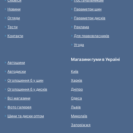
Сервіси
Постачальникам
Новини
Параметри шин
Огляди
Параметри дисків
Тести
Реклама
Контакти
Для правовласників
Угода
Магазини гуми в Україні
Автошини
Автодиски
Київ
Оголошення б у шин
Харків
Оголошення б у дисків
Дніпро
Всі магазини
Одеса
Фото галерея
Львів
Шини та диски оптом
Миколаїв
Запоріжжя