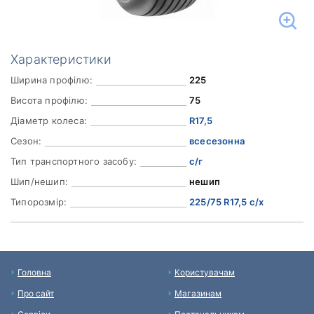
Характеристики
Ширина профілю:
225
Висота профілю:
75
Діаметр колеса:
R17,5
Сезон:
всесезонна
Тип транспортного засобу:
с/г
Шип/нешип:
нешип
Типорозмір:
225/75 R17,5 с/х
Головна
Користувачам
Про сайт
Магазинам