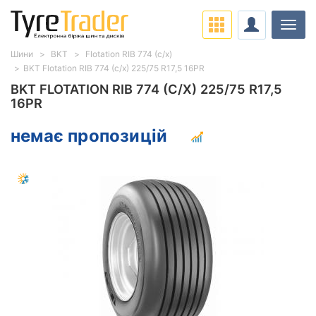
Навіг
Шини
BKT
Flotation RIB 774 (с/х)
BKT Flotation RIB 774 (с/х) 225/75 R17,5 16PR
BKT FLOTATION RIB 774 (С/Х) 225/75 R17,5
16PR
немає пропозицій