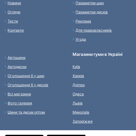
Новини
Параметри шин
Огляди
Параметри дисків
Тести
Реклама
Контакти
Для правовласників
Угода
Магазини гуми в Україні
Автошини
Автодиски
Київ
Оголошення б у шин
Харків
Оголошення б у дисків
Дніпро
Всі магазини
Одеса
Фото галерея
Львів
Шини та диски оптом
Миколаїв
Запоріжжя