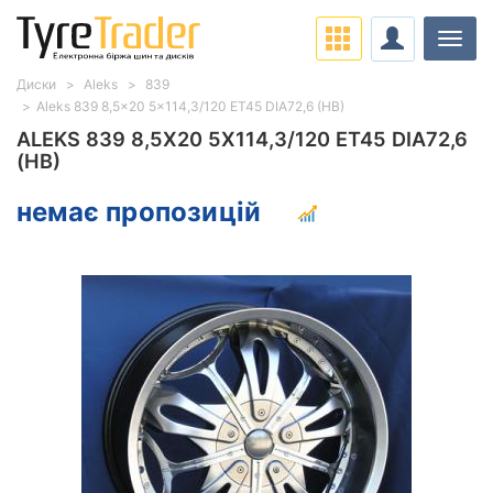
Навіг
Диски
Aleks
839
Aleks 839 8,5x20 5x114,3/120 ET45 DIA72,6 (HB)
ALEKS 839 8,5X20 5X114,3/120 ET45 DIA72,6
(HB)
немає пропозицій