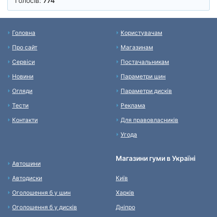
Голосів:
774
Головна
Користувачам
Про сайт
Магазинам
Сервіси
Постачальникам
Новини
Параметри шин
Огляди
Параметри дисків
Тести
Реклама
Контакти
Для правовласників
Угода
Магазини гуми в Україні
Автошини
Автодиски
Київ
Оголошення б у шин
Харків
Оголошення б у дисків
Дніпро