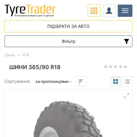
Навіг
ПІДІБРАТИ ЗА АВТО
Фільтр
Діапазон цін
Шины
R18
від
до
ШИНИ 365/90 R18
Сортування:
Підбір за параметрами
Сезон