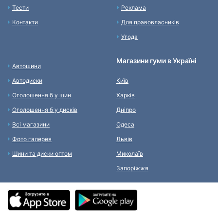
Тести
Реклама
Контакти
Для правовласників
Угода
Магазини гуми в Україні
Автошини
Автодиски
Київ
Оголошення б у шин
Харків
Оголошення б у дисків
Дніпро
Всі магазини
Одеса
Фото галерея
Львів
Шини та диски оптом
Миколаїв
Запоріжжя