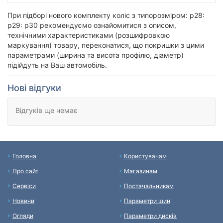
При підборі нового комплекту коліс з типорозміром: p28:
p29: p30 рекомендуємо ознайомитися з описом,
технічними характеристиками (розшифровкою
маркування) товару, переконатися, що покришки з цими
параметрами (ширина та висота профілю, діаметр)
підійдуть на Ваш автомобіль.
Нові відгуки
Відгуків ще немає
Головна
Користувачам
Про сайт
Магазинам
Сервіси
Постачальникам
Новини
Параметри шин
Огляди
Параметри дисків