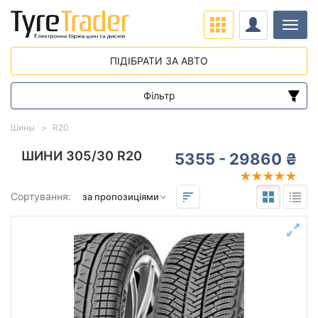
Навіг
ПІДІБРАТИ ЗА АВТО
Фільтр
Діапазон цін
Шины
R20
від
до
ШИНИ 305/30 R20
5355 - 29860 ₴
Підбір за параметрами
Сортування:
305
30
20
Сезон