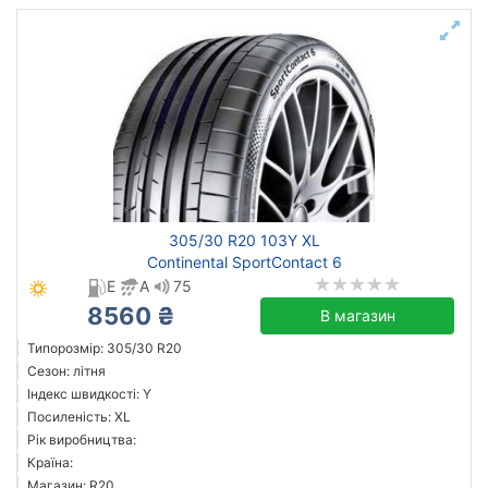
305/30 R20 103Y XL
Continental SportContact 6
E
A
75
8560 ₴
В магазин
Типорозмір: 305/30 R20
Сезон: літня
Індекс швидкості: Y
Посиленість: XL
Рік виробництва:
Країна:
Магазин: R20