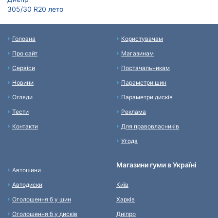
305/30 R20 лето
Головна
Користувачам
Про сайт
Магазинам
Сервіси
Постачальникам
Новини
Параметри шин
Огляди
Параметри дисків
Тести
Реклама
Контакти
Для правовласників
Угода
Магазини гуми в Україні
Автошини
Автодиски
Київ
Оголошення б у шин
Харків
Оголошення б у дисків
Дніпро