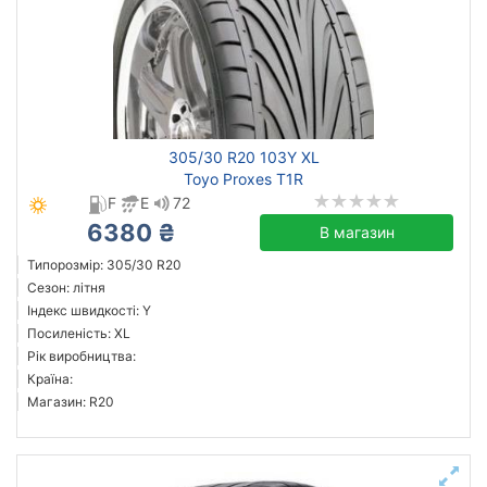
305/30 R20 103Y XL
Toyo Proxes T1R
F
E
72
6380 ₴
В магазин
Типорозмір: 305/30 R20
Сезон: літня
Індекс швидкості: Y
Посиленість: XL
Рік виробництва:
Країна:
Магазин: R20