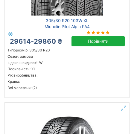
Michelin
305/30 R20 103W XL
Continental
Michelin Pilot Alpin PA4
Hankook
29614-29860 ₴
Goodyear
Порівняти
Pirelli
Типорозмір: 305/30 R20
Сезон: зимова
Toyo
Індекс швидкості: W
Всі бренди
Посиленість: XL
Рік виробництва:
Тип транспортного засобу
Країна:
Всі магазини: (2)
Посилена шина
Рік виробництва
Скинути
Підібрати