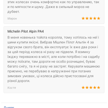
этих колесах очень комфортно как по управлению, так
и по мягкости и шуму. Даже в сильный мороз не
дубеет.
Мирон
Michelin Pilot Alpin PA4
В меня новенька тойота королла, тому хотілось на неї і
шини купити якісні. Вибрав Мішлен Пілот Альпін 4 за
відгуком свого брата, він експлуатує їх вже два роки і
за цей період колеса ні разу не підвели. Я взимку
їжджу переважно в місті, але коли потрібно і на садибу
можу поїхати, там дороги не особо розчищені, буває
багато снігу, та я ні разу не застряг. Керувати машиною
приємно, не перебуваю в напруженні при поганих
зимових умовах, ці колеса дійсно пристосовані для
різної дороги.
Костя
Днепр