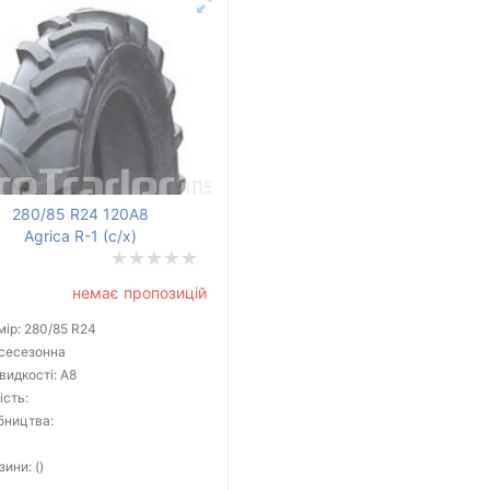
280/85 R24 120A8
Agrica R-1 (с/х)
немає пропозицій
ір: 280/85 R24
всесезонна
видкості: A8
ість:
бництва:
зини: ()