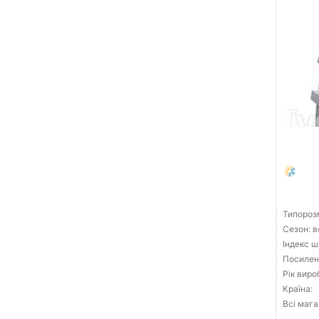
Типорозм
Сезон: 
Індекс ш
Посилен
Рік виро
Країна:
Всі мага