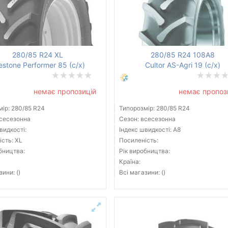
280/85 R24 XL
280/85 R24 108A8
restone Performer 85 (с/х)
Cultor AS-Agri 19 (с/х)
немає пропозицій
немає пропоз
ір: 280/85 R24
Типорозмір: 280/85 R24
всесезонна
Сезон: всесезонна
видкості:
Індекс швидкості: A8
сть: XL
Посиленість:
бництва:
Рік виробництва:
Країна:
зини: ()
Всі магазини: ()