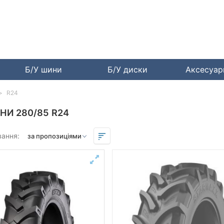
Б/У шини
Б/У диски
Аксесуа
R24
НИ 280/85 R24
вання: