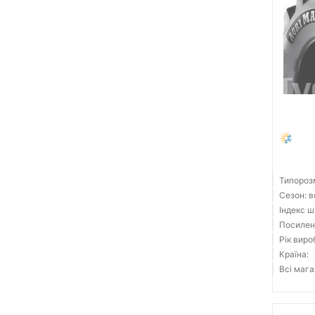
Типорозм
Сезон: 
Індекс ш
Посилен
Рік виро
Країна:
Всі мага