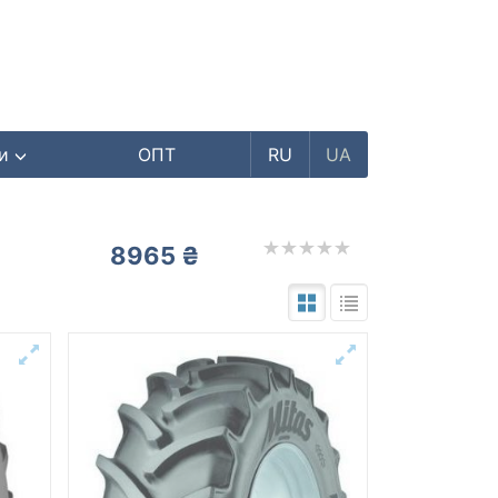
ри
ОПТ
RU
UA
8965 ₴