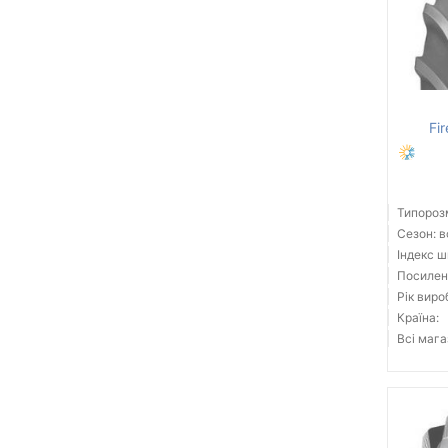
Fi
Типорозм
Сезон: 
Індекс ш
Посилені
Рік виро
Країна:
Всі мага