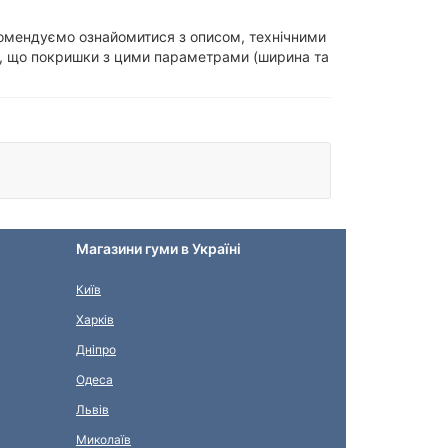
екомендуємо ознайомитися з описом, технічними
, що покришки з цими параметрами (ширина та
Магазини гуми в Україні
Київ
Харків
Дніпро
Одеса
Львів
Миколаїв