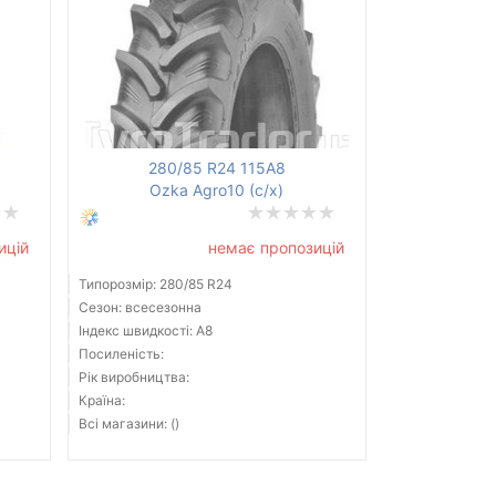
280/85 R24 115A8
Ozka Agro10 (с/х)
ицій
немає пропозицій
Типорозмір: 280/85 R24
Сезон: всесезонна
Індекс швидкості: A8
Посиленість:
Рік виробництва:
Країна:
Всі магазини: ()