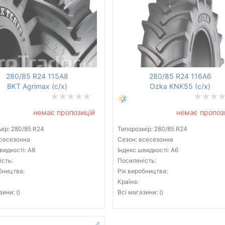
280/85 R24 115A8
280/85 R24 116A6
BKT Agrimax (с/х)
Ozka KNK55 (с/х)
немає пропозицій
немає пропоз
ір: 280/85 R24
Типорозмір: 280/85 R24
всесезонна
Сезон: всесезонна
видкості: A8
Індекс швидкості: A6
ість:
Посиленість:
бництва:
Рік виробництва:
Країна:
зини: ()
Всі магазини: ()