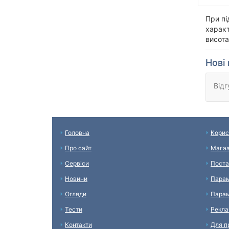
При пі
харак
висота
Нові 
Відг
Головна
Корис
Про сайт
Мага
Сервіси
Поста
Новини
Парам
Огляди
Парам
Тести
Рекл
Контакти
Для п