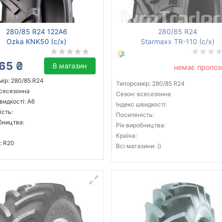
280/85 R24 122A6
280/85 R24
Ozka KNK50 (с/х)
Starmaxx TR-110 (с/х)
65 ₴
В магазин
немає пропоз
ір: 280/85 R24
Типорозмір: 280/85 R24
всесезонна
Сезон: всесезонна
видкості: A6
Індекс швидкості:
ість:
Посиленість:
бництва:
Рік виробництва:
Країна:
: R20
Всі магазини: ()