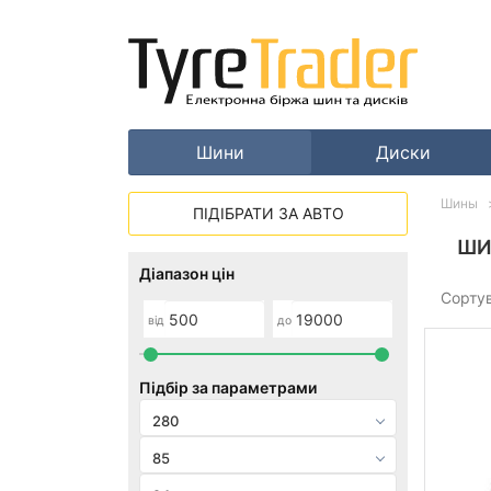
Шини
Диски
Шины
ПІДІБРАТИ ЗА АВТО
ШИ
Діапазон цін
Сорту
від
до
Підбір за параметрами
280
85