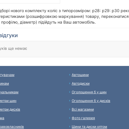
дборі нового комплекту коліс з типорозміром: p28: p29: p30 р
теристиками (розшифровкою маркування) товару, переконатися
 профілю, діаметр) підійдуть на Ваш автомобіль.
відгуки
уків ще немає
тувачам
Автошини
зинам
Автодиски
чальникам
Оголошення б у шин
етри шин
Оголошення б у дисків
етри дисків
Всі магазини
ама
Фото галерея
равовласників
Шини та диски оптом