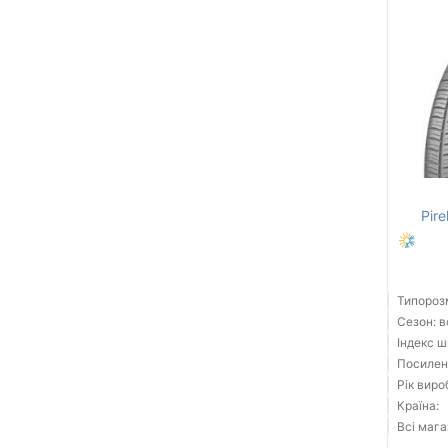
Pire
Типорозм
Сезон: 
Індекс ш
Посилені
Рік виро
Країна:
Всі мага