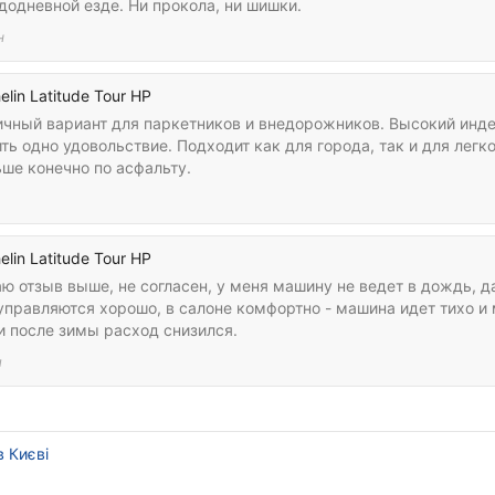
додневной езде. Ни прокола, ни шишки.
н
elin Latitude Tour HP
ичный вариант для паркетников и внедорожников. Высокий индек
ть одно удовольствие. Подходит как для города, так и для легко
ьше конечно по асфальту.
elin Latitude Tour HP
ю отзыв выше, не согласен, у меня машину не ведет в дождь, д
управляются хорошо, в салоне комфортно - машина идет тихо и
и после зимы расход снизился.
я
 Києві