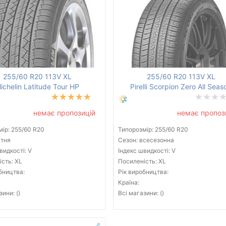
255/60 R20 113V XL
255/60 R20 113V XL
ichelin Latitude Tour HP
Pirelli Scorpion Zero All Seas
немає пропозицій
немає пропоз
ір: 255/60 R20
Типорозмір: 255/60 R20
ітня
Сезон: всесезонна
видкості: V
Індекс швидкості: V
сть: XL
Посиленість: XL
бництва:
Рік виробництва:
Країна:
зини: ()
Всі магазини: ()