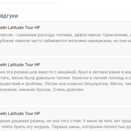
відгуки
elin Latitude Tour HP
плюсов - снижение расхода топлива, эффективное торможение, 
лубокие ламели часто забиваются мелкими камешками, но они на
elin Latitude Tour HP
ня эта резина шла вместе с машиной, брал в автомагазине в ма
пать, весна была довольно теплая. Конечно в легкий гололед и 
сшествий и проблем. Летом она конечно безупречна. Мягко, ти
можение, никаких буксов. Очень доволен.
elin Latitude Tour HP
амая дешевая резина, но она того стоит. У меня за пять лет пр
у опять брать эту модель. Первые шины, которыми полностью до