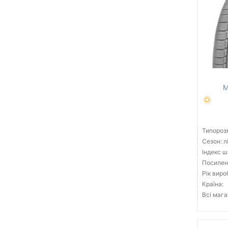
M
Типорозм
Сезон: л
Індекс ш
Посилені
Рік виро
Країна:
Всі мага