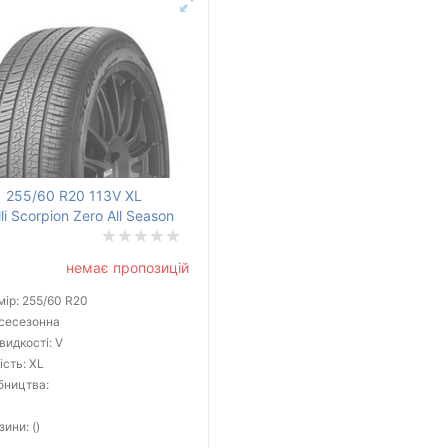
255/60 R20 113V XL
lli Scorpion Zero All Season
немає пропозицій
ір: 255/60 R20
всесезонна
видкості: V
сть: XL
бництва:
зини: ()