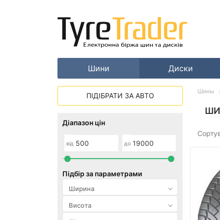
Шини
Диски
Шины
ПІДІБРАТИ ЗА АВТО
ШИ
Діапазон цін
Сорту
від
до
Підбір за параметрами