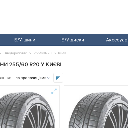
Б/У шини
Б/У диски
Аксесуа
Внедорожник
255/60R20
Киев
НИ 255/60 R20 У КИЄВІ
вання: