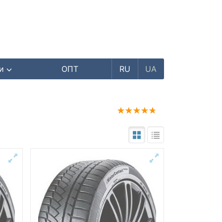
ри
ОПТ
RU
UA