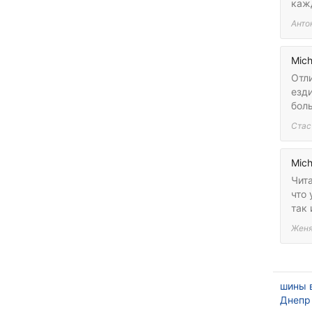
каж
Анто
Mich
Отл
езди
бол
Стас
Mich
Чита
что 
так 
Жен
шины в
Днепр