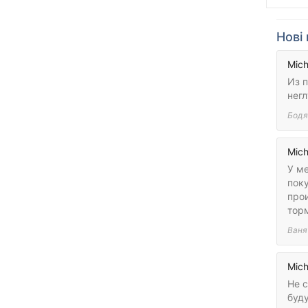
Нові 
Mich
Из 
нег
Бодя
Mich
У ме
поку
прои
тор
Ваня
Mich
Не с
буд