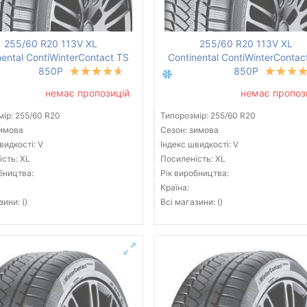
255/60 R20 113V XL
255/60 R20 113V XL
nental ContiWinterContact TS
Continental ContiWinterContac
850P
850P
немає пропозицій
немає пропоз
ір: 255/60 R20
Типорозмір: 255/60 R20
зимова
Сезон: зимова
видкості: V
Індекс швидкості: V
сть: XL
Посиленість: XL
бництва:
Рік виробництва:
Країна:
зини: ()
Всі магазини: ()