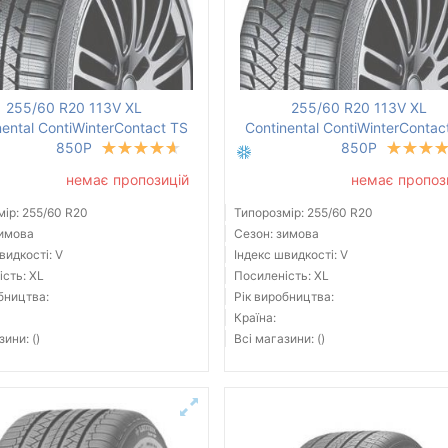
255/60 R20 113V XL
255/60 R20 113V XL
nental ContiWinterContact TS
Continental ContiWinterContac
850P
850P
немає пропозицій
немає пропоз
ір: 255/60 R20
Типорозмір: 255/60 R20
зимова
Сезон: зимова
видкості: V
Індекс швидкості: V
сть: XL
Посиленість: XL
бництва:
Рік виробництва:
Країна:
зини: ()
Всі магазини: ()