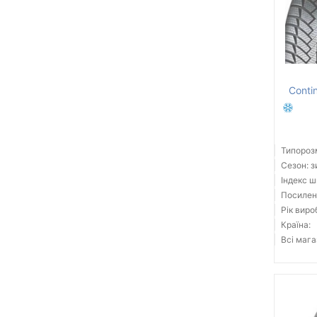
Conti
Типорозм
Сезон: 
Індекс ш
Посилені
Рік виро
Країна:
Всі мага