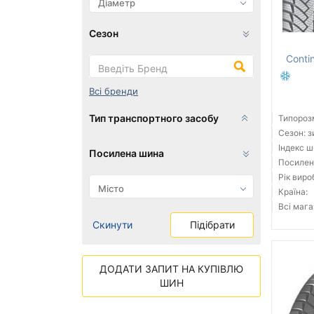
Сезон
Conti
Всі бренди
Тип транспортного засобу
Типорозм
Сезон: 
Індекс ш
Посилена шина
Посилені
Рік виро
Країна:
Всі мага
Скинути
Підібрати
ДОДАТИ ЗАПИТ НА КУПІВЛЮ
ШИН