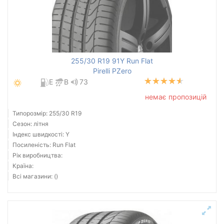
255/30 R19 91Y Run Flat
Pirelli PZero
E
B
73
немає пропозицій
Типорозмір: 255/30 R19
Сезон: літня
Індекс швидкості: Y
Посиленість: Run Flat
Рік виробництва:
Країна:
Всі магазини: ()