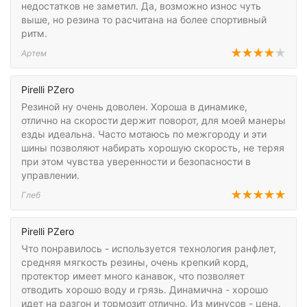
недостатков не заметил. Да, возможно износ чуть
выше, но резина то расчитана на более спортивный
ритм.
Артем
Pirelli PZero
Резиной ну очень доволен. Хороша в динамике,
отлично на скорости держит поворот, для моей манеры
езды идеальна. Часто мотаюсь по межгороду и эти
шины позволяют набирать хорошую скорость, не теряя
при этом чувства уверенности и безопасности в
управлении.
Глеб
Pirelli PZero
Что понравилось - используется технология ранфлет,
средняя мягкость резины, очень крепкий корд,
протектор имеет много канавок, что позволяет
отводить хорошо воду и грязь. Динамична - хорошо
идет на разгон и тормозит отлично. Из минусов - цена.