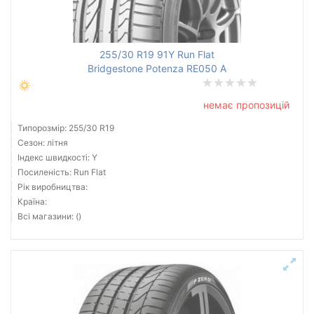
Всі бренди
255/30 R19 91Y Run Flat
Тип транспортного засобу
Bridgestone Potenza RE050 A
Посилена шина
немає пропозицій
Типорозмір: 255/30 R19
Сезон: літня
Індекс швидкості: Y
Скинути
Підібрати
Посиленість: Run Flat
Рік виробництва:
Країна:
Всі магазини: ()