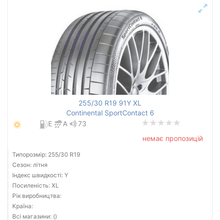
255/30 R19 91Y XL
Continental SportContact 6
E
A
73
немає пропозицій
Типорозмір: 255/30 R19
Сезон: літня
Індекс швидкості: Y
Посиленість: XL
Рік виробництва:
Країна:
Всі магазини: ()