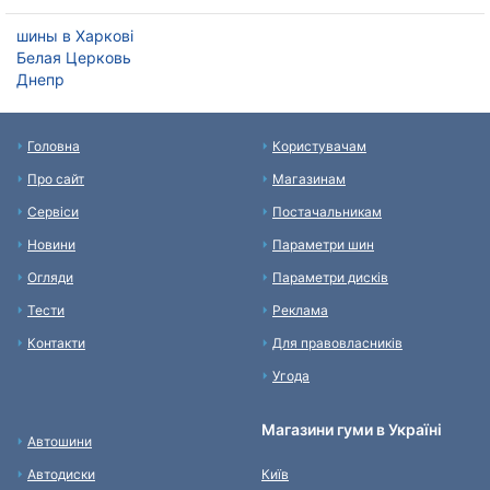
шины в Харкові
Белая Церковь
Днепр
Головна
Користувачам
Про сайт
Магазинам
Сервіси
Постачальникам
Новини
Параметри шин
Огляди
Параметри дисків
Тести
Реклама
Контакти
Для правовласників
Угода
Магазини гуми в Україні
Автошини
Автодиски
Київ