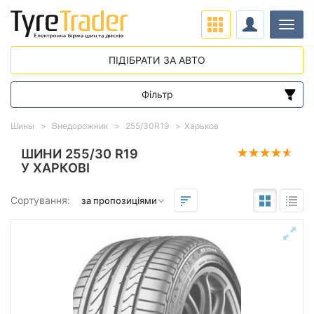
Навіг
ПІДІБРАТИ ЗА АВТО
Фільтр
Діапазон цін
Шины
Внедорожник
255/30R19
Харьков
від
до
ШИНИ 255/30 R19
У ХАРКОВІ
Підбір за параметрами
Сортування:
Сезон