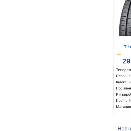
Tri
29
Типорозм
Сезон: л
Індекс ш
Посилені
Рік виро
Країна: 
Магазин
Нові 