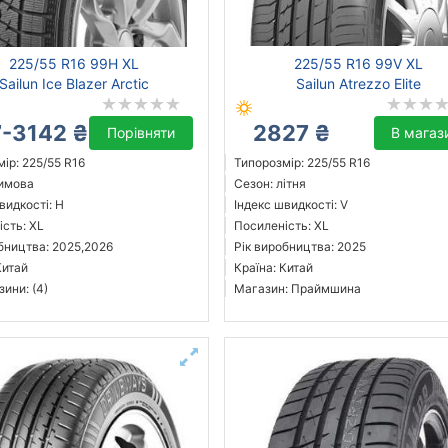
225/55 R16 99H XL
225/55 R16 99V XL
Sailun Ice Blazer Arctic
Sailun Atrezzo Elite
-3142 ₴
2827 ₴
Порівняти
В магаз
ір: 225/55 R16
Типорозмір: 225/55 R16
зимова
Сезон: літня
видкості: H
Індекс швидкості: V
сть: XL
Посиленість: XL
бництва: 2025,2026
Рік виробництва: 2025
Китай
Країна: Китай
зини: (4)
Магазин: Праймшина