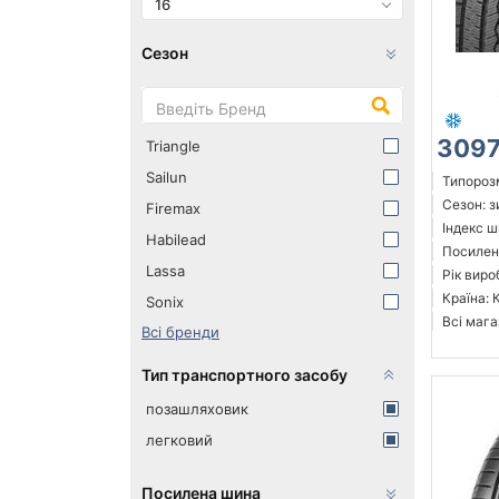
16
Сезон
3097
Triangle
Sailun
Типорозм
Сезон: 
Firemax
Індекс ш
Habilead
Посилені
Lassa
Рік виро
Країна: 
Sonix
Всі мага
Всі бренди
Тип транспортного засобу
позашляховик
легковий
Посилена шина