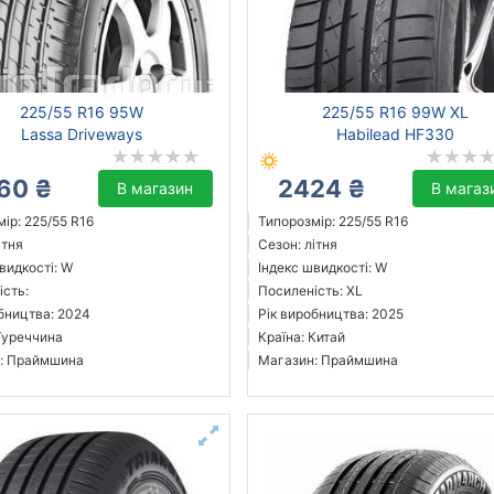
225/55 R16 95W
225/55 R16 99W XL
Lassa Driveways
Habilead HF330
60 ₴
2424 ₴
В магазин
В магаз
ір: 225/55 R16
Типорозмір: 225/55 R16
ітня
Сезон: літня
видкості: W
Індекс швидкості: W
ість:
Посиленість: XL
бництва: 2024
Рік виробництва: 2025
Туреччина
Країна: Китай
: Праймшина
Магазин: Праймшина