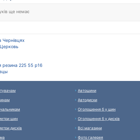
уків ще немає
в Чернівцях
 Церковь
 резина 225 55 р16
вцы
тувачам
Автошини
зинам
Автодиски
чальникам
Оголошення б у шин
етри шин
Оголошення б у дисків
етри дисків
Всі магазини
ама
Фото галерея