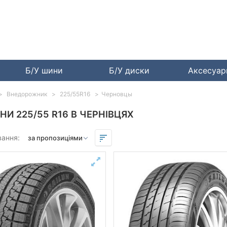
Б/У шини
Б/У диски
Аксесуа
Внедорожник
225/55R16
Черновцы
НИ 225/55 R16 В ЧЕРНІВЦЯХ
вання: