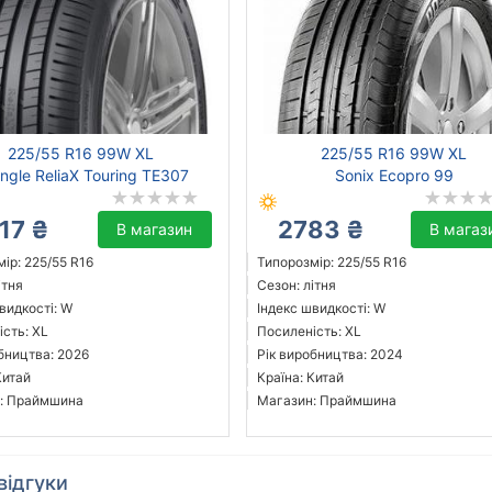
225/55 R16 99W XL
225/55 R16 99W XL
angle ReliaX Touring TE307
Sonix Ecopro 99
17 ₴
2783 ₴
В магазин
В магаз
ір: 225/55 R16
Типорозмір: 225/55 R16
ітня
Сезон: літня
видкості: W
Індекс швидкості: W
сть: XL
Посиленість: XL
бництва: 2026
Рік виробництва: 2024
Китай
Країна: Китай
: Праймшина
Магазин: Праймшина
відгуки