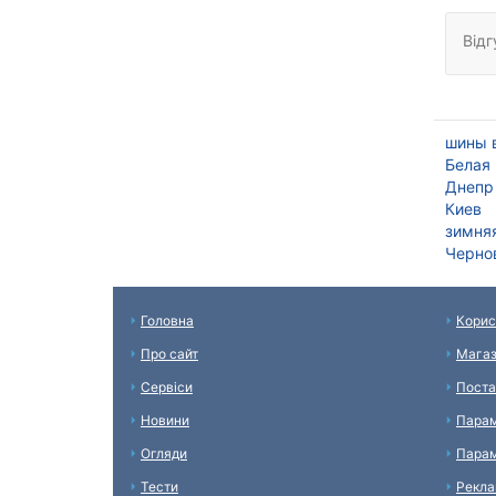
Відг
шины 
Белая
Днепр
Киев
зимняя
Черно
Головна
Корис
Про сайт
Мага
Сервіси
Поста
Новини
Парам
Огляди
Парам
Тести
Рекл