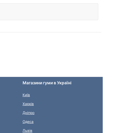
Магазини гуми в Україні
Київ
Харків
Дніпро
Одеса
Львів