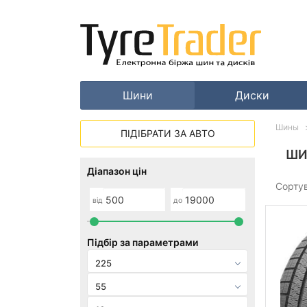
Шини
Диски
Шины
ПІДІБРАТИ ЗА АВТО
ШИ
Діапазон цін
Сорту
від
до
Підбір за параметрами
225
55