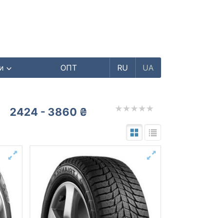
ри
ОПТ
RU
UA
2424 - 3860 ₴