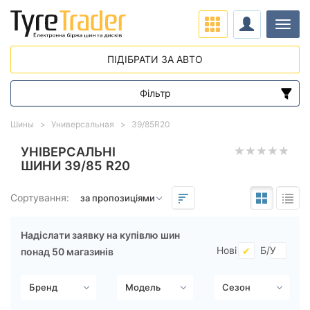
Навіг
ПІДІБРАТИ ЗА АВТО
Фільтр
Діапазон цін
Шины
Универсальная
39/85R20
від
до
УНІВЕРСАЛЬНІ
ШИНИ 39/85 R20
Підбір за параметрами
Сортування:
Надіслати заявку на купівлю шин
Нові
Б/У
понад 50 магазинів
Сезон