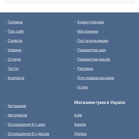
Головна
Користувачам
Про сайт
Магазинам
Сервіси
Постачальникам
Новини
Параметри шин
Огляди
Параметри дисків
Тести
Реклама
Контакти
Для правовласників
Угода
Магазини гуми в Україні
Автошини
Автодиски
Київ
Оголошення б у шин
Харків
Оголошення б у дисків
Дніпро