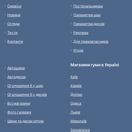
Сервіси
Постачальникам
Новини
Параметри шин
Огляди
Параметри дисків
Тести
Реклама
Контакти
Для правовласників
Угода
Магазини гуми в Україні
Автошини
Автодиски
Київ
Оголошення б у шин
Харків
Оголошення б у дисків
Дніпро
Всі магазини
Одеса
Фото галерея
Львів
Шини та диски оптом
Миколаїв
Запоріжжя