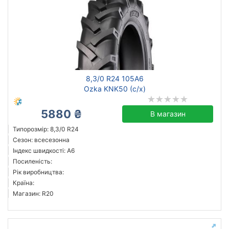
8,3/0 R24 105A6
Ozka KNK50 (с/х)
5880 ₴
В магазин
Типорозмір: 8,3/0 R24
Сезон: всесезонна
Індекс швидкості: A6
Посиленість:
Рік виробництва:
Країна:
Магазин: R20