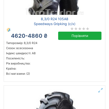
Agrica
8,3/0 R24 105A8
Alliance
Speedways Gripking (с/х)
Armour
Ascenso
4620-4860 ₴
Порівняти
Bostone
Типорозмір: 8,3/0 R24
Long March
Сезон: всесезонна
Індекс швидкості: A8
Longshan
Посиленість:
Ozka
Рік виробництва:
Всі бренди
Країна:
Всі магазини: (2)
Тип транспортного засобу
с/г
Посилена шина