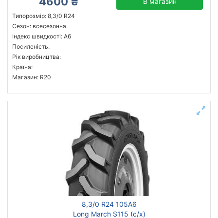
4600 ₴
В магазин
Типорозмір: 8,3/0 R24
Сезон: всесезонна
Індекс швидкості: A6
Посиленість:
Рік виробництва:
Країна:
Магазин: R20
8,3/0 R24 105A6
Long March S115 (с/х)