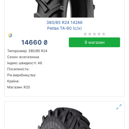
Ozka
380/85 R24 142A6
Petlas
Petlas TA-60 (с/х)
Росава
Всі бренди
14660 ₴
В магазин
Тип транспортного засобу
Типорозмір: 380/85 R24
Сезон: всесезонна
с/г
Індекс швидкості: A6
Посиленість:
Посилена шина
Рік виробництва:
Країна:
Магазин: R20
Скинути
Підібрати