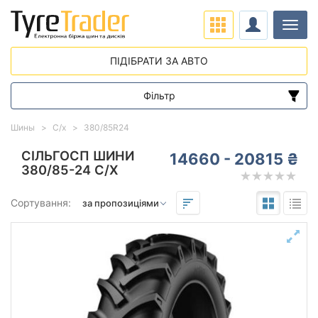
Навіг
ПІДІБРАТИ ЗА АВТО
Фільтр
Діапазон цін
Шины
С/х
380/85R24
від
до
СІЛЬГОСП ШИНИ
14660 - 20815 ₴
380/85-24 С/Х
Підбір за параметрами
Сортування:
380
85
24
Сезон