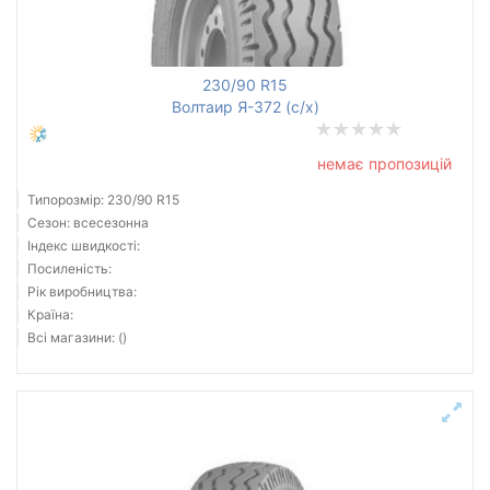
Всі бренди
230/90 R15
Тип транспортного засобу
Волтаир Я-372 (с/х)
Посилена шина
немає пропозицій
Типорозмір: 230/90 R15
Сезон: всесезонна
Індекс швидкості:
Скинути
Підібрати
Посиленість:
Рік виробництва:
Країна:
Всі магазини: ()