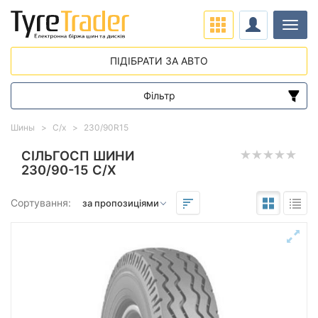
Навіг
ПІДІБРАТИ ЗА АВТО
Фільтр
Діапазон цін
Шины
С/х
230/90R15
від
до
СІЛЬГОСП ШИНИ
230/90-15 С/Х
Підбір за параметрами
Сортування:
Сезон