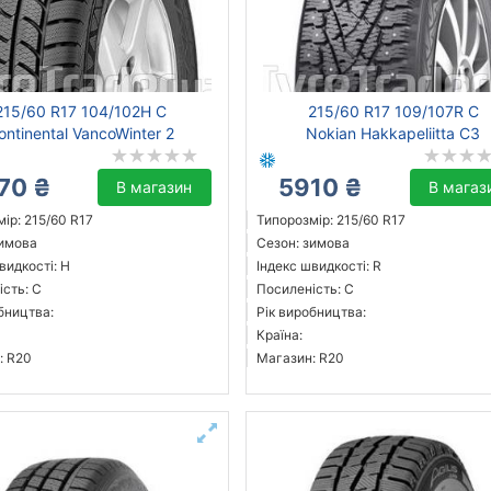
215/60 R17 104/102H C
215/60 R17 109/107R C
ontinental VancoWinter 2
Nokian Hakkapeliitta C3
70 ₴
5910 ₴
В магазин
В магаз
ір: 215/60 R17
Типорозмір: 215/60 R17
зимова
Сезон: зимова
видкості: H
Індекс швидкості: R
сть: C
Посиленість: C
бництва:
Рік виробництва:
Країна:
: R20
Магазин: R20