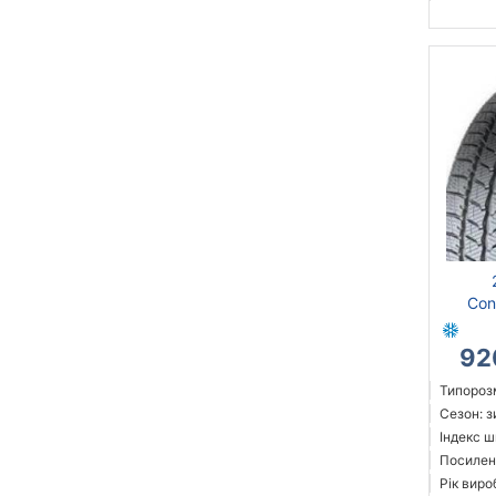
Con
92
Типорозм
Сезон: 
Індекс ш
Посилені
Рік виро