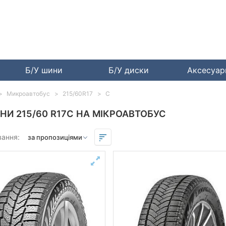
Б/У шини
Б/У диски
Аксесуа
Микроавтобус
215/60R17
C
НИ 215/60 R17C НА МІКРОАВТОБУС
вання: