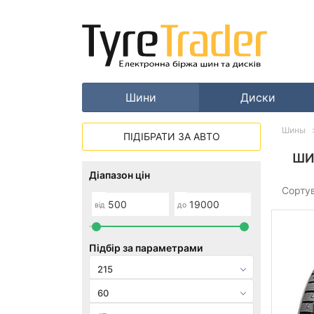
Шини
Диски
Шины
ПІДІБРАТИ ЗА АВТО
ШИ
Діапазон цін
Сорту
від
до
Підбір за параметрами
215
60