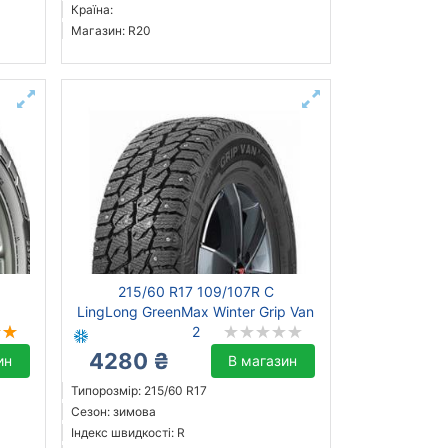
Країна:
Магазин: R20
215/60 R17 109/107R C
LingLong GreenMax Winter Grip Van
2
4280 ₴
ин
В магазин
Типорозмір: 215/60 R17
Сезон: зимова
Індекс швидкості: R