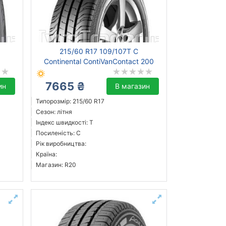
215/60 R17 109/107T C
Continental ContiVanContact 200
7665 ₴
ин
В магазин
Типорозмір: 215/60 R17
Сезон: літня
Індекс швидкості: T
Посиленість: C
Рік виробництва:
Країна:
Магазин: R20