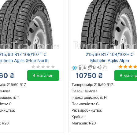
215/60 R17 109/107T C
215/60 R17 104/102H C
ichelin Agilis X-Ice North
Michelin Agilis Alpin
E
B
71
60 ₴
10750 ₴
В магазин
В магаз
ір: 215/60 R17
Типорозмір: 215/60 R17
зимова
Сезон: зимова
видкості: T
Індекс швидкості: H
сть: C
Посиленість: C
бництва:
Рік виробництва:
Країна:
: R20
Магазин: R20