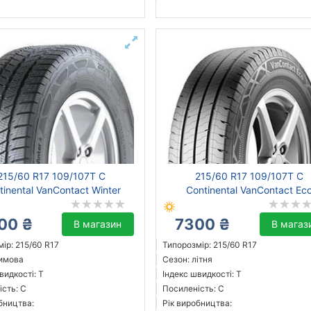
215/60 R17 109/107T C
215/60 R17 109/107T C
tinental VanContact Winter
Continental VanContact Ec
00 ₴
7300 ₴
В магазин
В магаз
ір: 215/60 R17
Типорозмір: 215/60 R17
зимова
Сезон: літня
видкості: T
Індекс швидкості: T
сть: C
Посиленість: C
бництва:
Рік виробництва: