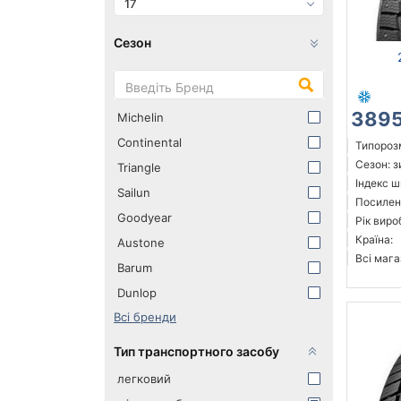
17
Сезон
3895
Michelin
Continental
Типорозм
Сезон: 
Triangle
Індекс ш
Sailun
Посилені
Goodyear
Рік виро
Країна:
Austone
Всі мага
Barum
Dunlop
Всі бренди
Тип транспортного засобу
легковий