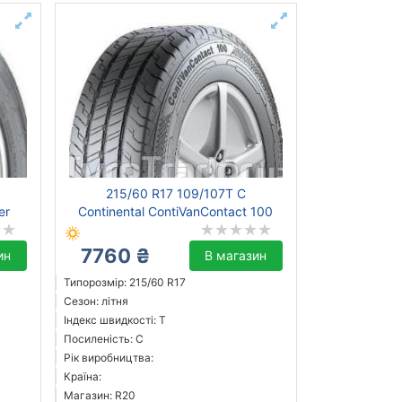
215/60 R17 109/107T C
er
Continental ContiVanContact 100
7760 ₴
ин
В магазин
Типорозмір: 215/60 R17
Сезон: літня
Індекс швидкості: T
Посиленість: C
Рік виробництва:
Країна:
Магазин: R20