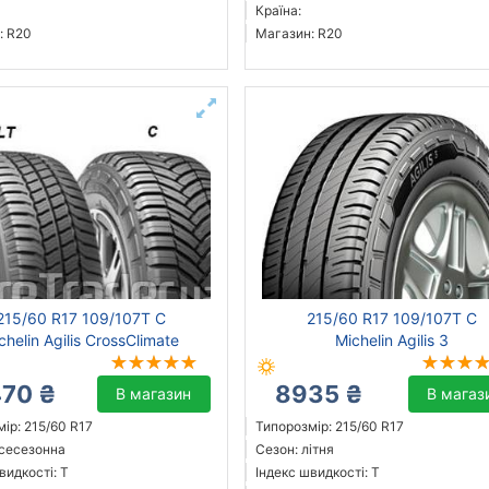
Країна:
: R20
Магазин: R20
215/60 R17 109/107T C
215/60 R17 109/107T C
chelin Agilis CrossClimate
Michelin Agilis 3
470 ₴
8935 ₴
В магазин
В магаз
ір: 215/60 R17
Типорозмір: 215/60 R17
всесезонна
Сезон: літня
видкості: T
Індекс швидкості: T