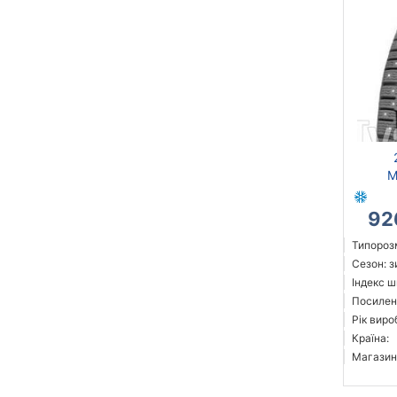
M
92
Типорозм
Сезон: 
Індекс ш
Посилені
Рік виро
Країна:
Магазин