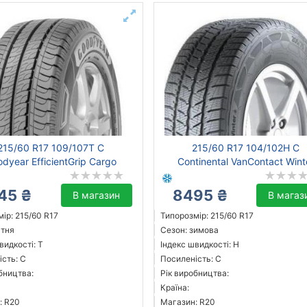
215/60 R17 109/107T C
215/60 R17 104/102H C
dyear EfficientGrip Cargo
Continental VanContact Wint
45 ₴
8495 ₴
В магазин
В магаз
ір: 215/60 R17
Типорозмір: 215/60 R17
ітня
Сезон: зимова
видкості: T
Індекс швидкості: H
сть: C
Посиленість: C
бництва:
Рік виробництва:
Країна:
: R20
Магазин: R20