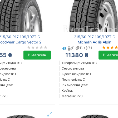
215/60 R17 109/107T C
215/60 R17 109/107T C
oodyear Cargo Vector 2
Michelin Agilis Alpin
E
B
71
55 ₴
11380 ₴
В магазин
В магаз
ір: 215/60 R17
Типорозмір: 215/60 R17
всесезонна
Сезон: зимова
видкості: T
Індекс швидкості: T
сть: C
Посиленість: C
бництва:
Рік виробництва:
Країна:
: R20
Магазин: R20