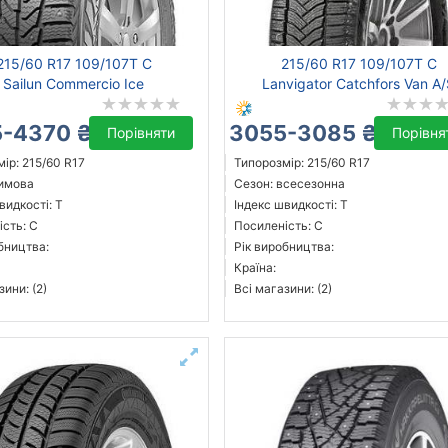
215/60 R17 109/107T C
215/60 R17 109/107T C
Sailun Commercio Ice
Lanvigator Catchfors Van A
-4370 ₴
3055-3085 ₴
Порівняти
Порівня
ір: 215/60 R17
Типорозмір: 215/60 R17
зимова
Сезон: всесезонна
видкості: T
Індекс швидкості: T
сть: C
Посиленість: C
бництва:
Рік виробництва:
Країна:
зини: (2)
Всі магазини: (2)