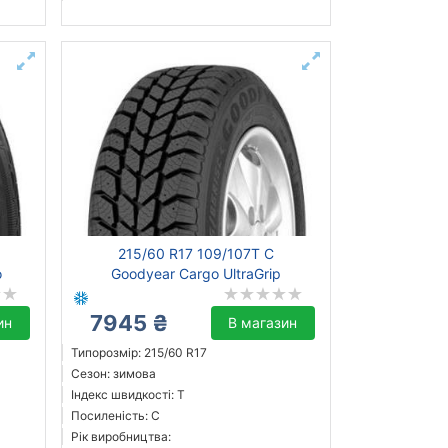
215/60 R17 109/107T C
o
Goodyear Cargo UltraGrip
7945 ₴
ин
В магазин
Типорозмір: 215/60 R17
Сезон: зимова
Індекс швидкості: T
Посиленість: C
Рік виробництва: