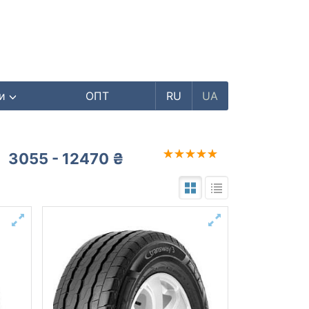
ри
ОПТ
RU
UA
3055 - 12470 ₴