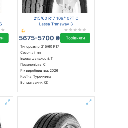
215/60 R17 109/107T C
/S
Lassa Transway 3
5675-5700 ₴
ти
Порівняти
Типорозмір: 215/60 R17
Сезон: літня
Індекс швидкості: T
Посиленість: C
Рік виробництва: 2026
Країна: Туреччина
Всі магазини: (2)