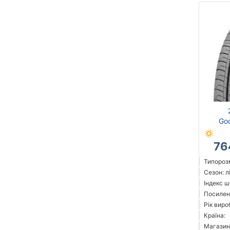
Goo
76
Типорозм
Сезон: л
Індекс ш
Посилені
Рік виро
Країна:
Магазин