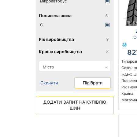
мікроавтобус
Посилена шина
C
C
Рік виробництва
82
Країна виробництва
Типорозм
Сезон: 
Індекс ш
Посилені
Скинути
Підібрати
Рік виро
Країна:
Магазин
ДОДАТИ ЗАПИТ НА КУПІВЛЮ
ШИН