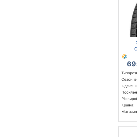
G
69
Типорозм
Сезон: 
Індекс ш
Посилені
Рік виро
Країна:
Магазин