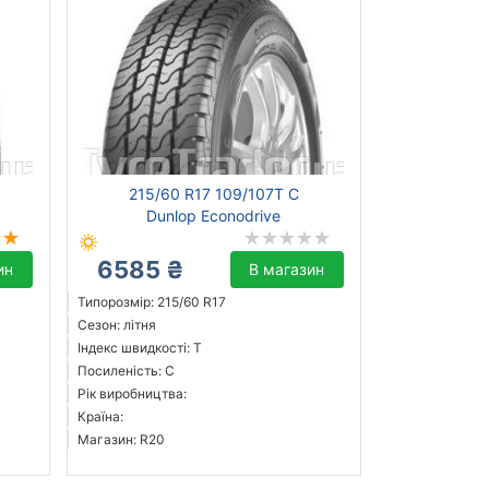
215/60 R17 109/107T C
Dunlop Econodrive
6585 ₴
ин
В магазин
Типорозмір: 215/60 R17
Сезон: літня
Індекс швидкості: T
Посиленість: C
Рік виробництва:
Країна:
Магазин: R20