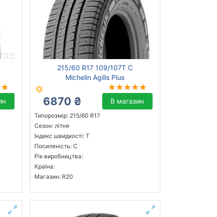
215/60 R17 109/107T C
Michelin Agilis Plus
6870 ₴
ин
В магазин
Типорозмір: 215/60 R17
Сезон: літня
Індекс швидкості: T
Посиленість: C
Рік виробництва:
Країна:
Магазин: R20